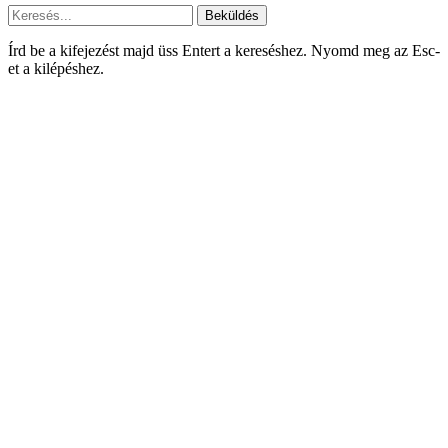
Beküldés
Írd be a kifejezést majd üss Entert a kereséshez. Nyomd meg az Esc-
et a kilépéshez.