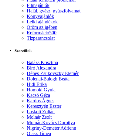
Filmajánlók
Halál, gyász, gyászfolyamat
Könyvajánlók
Lelki ajándékok
Öröm az igében
Reformáció500
Tízparancsolat
Szerzőink
Balázs Krisztina
Biró Alexandra
Dénes-Zsukovszky Elemér
Dolenai-Balogh Beáta
Hidi Erika
Homoki Gyula
Kacsó Géza
Kardos Ágnes
Keresztyén Eszter
Laskoti Zoltán
Molnár Zsolt
Molnár-Kovács Dorottya
Nigriny-Demeter Adrienn
Olasz Tímea