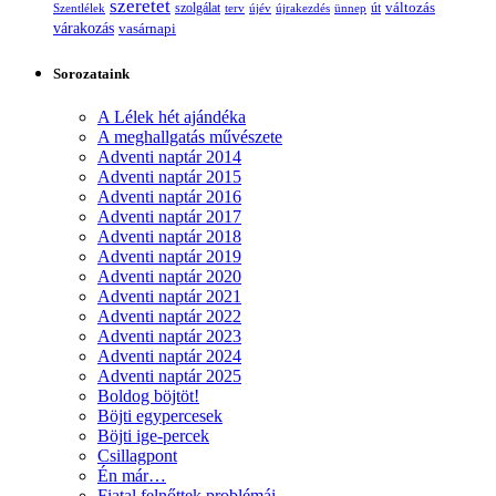
szeretet
változás
szolgálat
Szentlélek
terv
újév
újrakezdés
ünnep
út
várakozás
vasárnapi
Sorozataink
A Lélek hét ajándéka
A meghallgatás művészete
Adventi naptár 2014
Adventi naptár 2015
Adventi naptár 2016
Adventi naptár 2017
Adventi naptár 2018
Adventi naptár 2019
Adventi naptár 2020
Adventi naptár 2021
Adventi naptár 2022
Adventi naptár 2023
Adventi naptár 2024
Adventi naptár 2025
Boldog böjtöt!
Böjti egypercesek
Böjti ige-percek
Csillagpont
Én már…
Fiatal felnőttek problémái