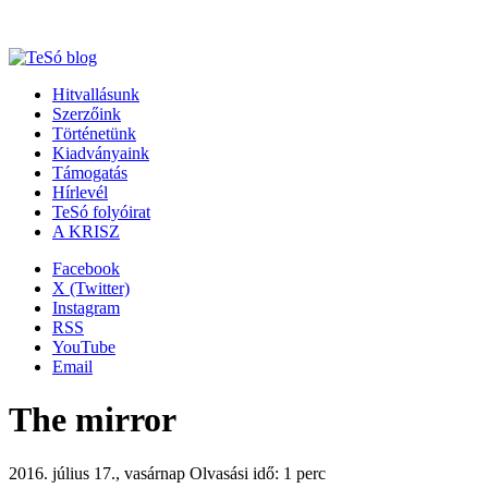
Hitvallásunk
Szerzőink
Történetünk
Kiadványaink
Támogatás
Hírlevél
TeSó folyóirat
A KRISZ
Facebook
X (Twitter)
Instagram
RSS
YouTube
Email
The mirror
2016. július 17., vasárnap
Olvasási idő: 1 perc