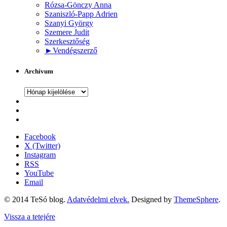
Rózsa-Gönczy Anna
Szaniszló-Papp Adrien
Szanyi György
Szemere Judit
Szerkesztőség
►
Vendégszerző
Archívum
Archívum
Facebook
X (Twitter)
Instagram
RSS
YouTube
Email
© 2014 TeSó blog.
Adatvédelmi elvek.
Designed by
ThemeSphere
.
Vissza a tetejére