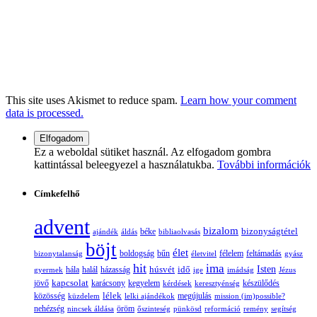
This site uses Akismet to reduce spam.
Learn how your comment
data is processed.
Ez a weboldal sütiket használ. Az elfogadom gombra
kattintással beleegyezel a használatukba.
További információk
Címkefelhő
advent
bizalom
bizonyságtétel
ajándék
áldás
béke
bibliaolvasás
böjt
élet
boldogság
bűn
félelem
bizonytalanság
életvitel
feltámadás
gyász
hit
ima
Isten
húsvét
idő
gyermek
hála
halál
házasság
ige
imádság
Jézus
jövő
kapcsolat
karácsony
kegyelem
készülődés
kérdések
keresztyénség
lélek
közösség
küzdelem
lelki ajándékok
megújulás
mission (im)possible?
nehézség
öröm
nincsek áldása
őszinteség
pünkösd
reformáció
remény
segítség