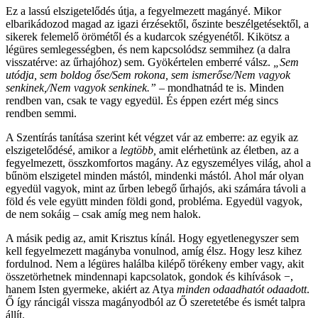
Ez a lassú elszigetelődés útja, a fegyelmezett magányé. Mikor
elbarikádozod magad az igazi érzésektől, őszinte beszélgetésektől, a
sikerek felemelő örömétől és a kudarcok szégyenétől. Kikötsz a
légüres semlegességben, és nem kapcsolódsz semmihez (a dalra
visszatérve: az űrhajóhoz) sem. Gyökértelen emberré válsz.
„Sem
utódja, sem boldog őse/Sem rokona, sem ismerőse/Nem vagyok
senkinek,/Nem vagyok senkinek.”
– mondhatnád te is. Minden
rendben van, csak te vagy egyedül. És éppen ezért még sincs
rendben semmi.
A Szentírás tanítása szerint két végzet vár az emberre: az egyik az
elszigetelődésé, amikor a
legtöbb,
amit elérhetünk az életben, az a
fegyelmezett, összkomfortos magány. Az egyszemélyes világ, ahol a
bűnöm elszigetel minden mástól, mindenki mástól. Ahol már olyan
egyedül vagyok, mint az űrben lebegő űrhajós, aki számára távoli a
föld és vele együtt minden földi gond, probléma. Egyedül vagyok,
de nem sokáig – csak amíg meg nem halok.
A másik pedig az, amit Krisztus kínál. Hogy egyetlenegyszer sem
kell fegyelmezett magányba vonulnod, amíg élsz. Hogy lesz kihez
fordulnod. Nem a légüres halálba kilépő törékeny ember vagy, akit
összetörhetnek mindennapi kapcsolatok, gondok és kihívások −,
hanem Isten gyermeke, akiért az Atya
minden odaadhatót odaadott
.
Ő így ráncigál vissza magányodból az Ő szeretetébe és ismét talpra
állít.