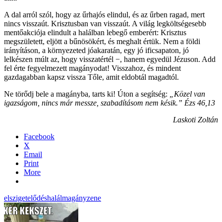
A dal arról szól, hogy az űrhajós elindul, és az űrben ragad, mert
nincs visszaút. Krisztusban van visszaút. A világ legköltségesebb
mentőakciója elindult a halálban lebegő emberért: Krisztus
megszületett, eljött a bűnösökért, és meghalt értük. Nem a földi
irányításon, a környezeted jóakaratán, egy jó ificsapaton, jó
lelkészen múlt az, hogy visszatértél −, hanem egyedül Jézuson. Add
fel érte fegyelmezett magányodat! Visszahoz, és mindent
gazdagabban kapsz vissza Tőle, amit eldobtál magadtól.
Ne törődj bele a magányba, tarts ki! Úton a segítség:
„Közel van
igazságom, nincs már messze, szabadításom nem késik.” Ézs 46,13
Laskoti Zoltán
Facebook
X
Email
Print
More
elszigetelődés
halál
magány
zene