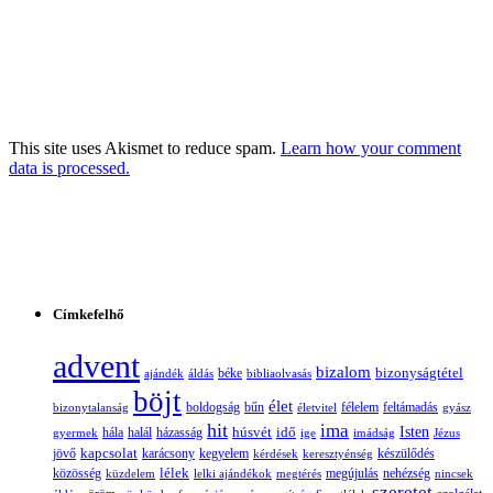
This site uses Akismet to reduce spam.
Learn how your comment
data is processed.
Címkefelhő
advent
bizalom
bizonyságtétel
ajándék
áldás
béke
bibliaolvasás
böjt
élet
boldogság
bűn
félelem
bizonytalanság
életvitel
feltámadás
gyász
hit
ima
Isten
húsvét
idő
gyermek
hála
halál
házasság
ige
imádság
Jézus
jövő
kapcsolat
karácsony
kegyelem
készülődés
kérdések
keresztyénség
lélek
nehézség
közösség
küzdelem
lelki ajándékok
megtérés
megújulás
nincsek
szeretet