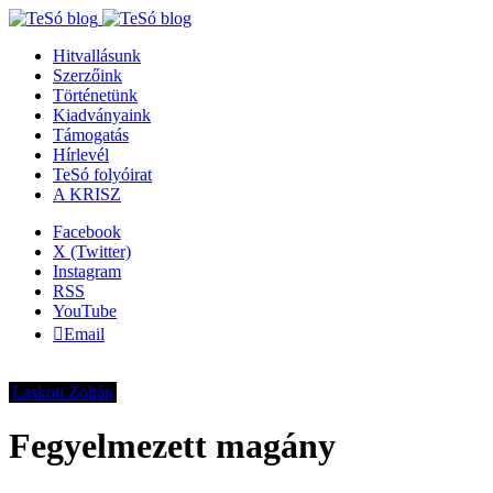
Hitvallásunk
Szerzőink
Történetünk
Kiadványaink
Támogatás
Hírlevél
TeSó folyóirat
A KRISZ
Facebook
X (Twitter)
Instagram
RSS
YouTube
Email
Laskoti Zoltán
Fegyelmezett magány