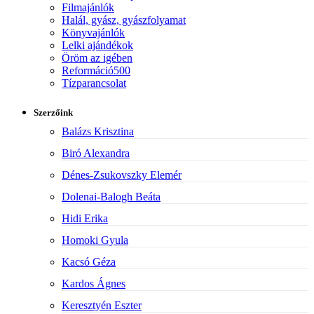
Filmajánlók
Halál, gyász, gyászfolyamat
Könyvajánlók
Lelki ajándékok
Öröm az igében
Reformáció500
Tízparancsolat
Szerzőink
Balázs Krisztina
Biró Alexandra
Dénes-Zsukovszky Elemér
Dolenai-Balogh Beáta
Hidi Erika
Homoki Gyula
Kacsó Géza
Kardos Ágnes
Keresztyén Eszter