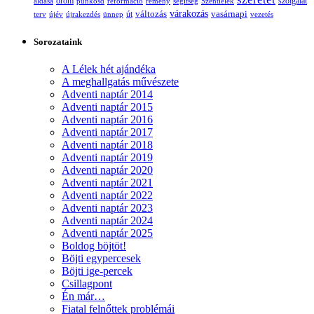
öröm
szolgálat
áldása
pünkösd
reformáció
remény
segítség
Szentlélek
változás
várakozás
vasárnapi
terv
újév
újrakezdés
ünnep
út
vezetés
Sorozataink
A Lélek hét ajándéka
A meghallgatás művészete
Adventi naptár 2014
Adventi naptár 2015
Adventi naptár 2016
Adventi naptár 2017
Adventi naptár 2018
Adventi naptár 2019
Adventi naptár 2020
Adventi naptár 2021
Adventi naptár 2022
Adventi naptár 2023
Adventi naptár 2024
Adventi naptár 2025
Boldog böjtöt!
Böjti egypercesek
Böjti ige-percek
Csillagpont
Én már…
Fiatal felnőttek problémái