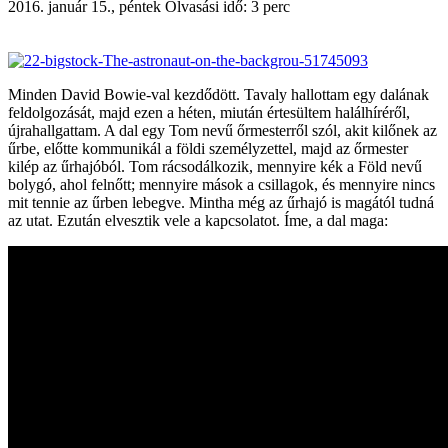
2016. január 15., péntek
Olvasási idő: 3 perc
Minden David Bowie-val kezdődött. Tavaly hallottam egy dalának
feldolgozását, majd ezen a héten, miután értesültem halálhíréről,
újrahallgattam. A dal egy Tom nevű őrmesterről szól, akit kilőnek az
űrbe, előtte kommunikál a földi személyzettel, majd az őrmester
kilép az űrhajóból. Tom rácsodálkozik, mennyire kék a Föld nevű
bolygó, ahol felnőtt; mennyire mások a csillagok, és mennyire nincs
mit tennie az űrben lebegve. Mintha még az űrhajó is magától tudná
az utat. Ezután elvesztik vele a kapcsolatot. Íme, a dal maga: