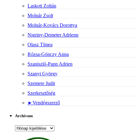
Laskoti Zoltán
Molnár Zsolt
Molnár-Kovács Dorottya
Nigriny-Demeter Adrienn
Olasz Tímea
Rózsa-Gönczy Anna
Szaniszló-Papp Adrien
Szanyi György
Szemere Judit
Szerkesztőség
►
Vendégszerző
Archívum
Archívum