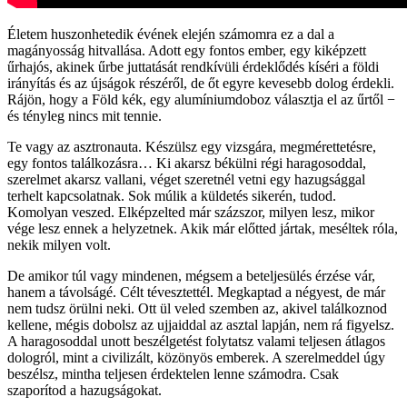
Életem huszonhetedik évének elején számomra ez a dal a
magányosság hitvallása. Adott egy fontos ember, egy kiképzett
űrhajós, akinek űrbe juttatását rendkívüli érdeklődés kíséri a földi
irányítás és az újságok részéről, de őt egyre kevesebb dolog érdekli.
Rájön, hogy a Föld kék, egy alumíniumdoboz választja el az űrtől −
és tényleg nincs mit tennie.
Te vagy az asztronauta. Készülsz egy vizsgára, megmérettetésre,
egy fontos találkozásra… Ki akarsz békülni régi haragosoddal,
szerelmet akarsz vallani, véget szeretnél vetni egy hazugsággal
terhelt kapcsolatnak. Sok múlik a küldetés sikerén, tudod.
Komolyan veszed. Elképzelted már százszor, milyen lesz, mikor
vége lesz ennek a helyzetnek. Akik már előtted jártak, meséltek róla,
nekik milyen volt.
De amikor túl vagy mindenen, mégsem a beteljesülés érzése vár,
hanem a távolságé. Célt tévesztettél. Megkaptad a négyest, de már
nem tudsz örülni neki. Ott ül veled szemben az, akivel találkoznod
kellene, mégis dobolsz az ujjaiddal az asztal lapján, nem rá figyelsz.
A haragosoddal unott beszélgetést folytatsz valami teljesen átlagos
dologról, mint a civilizált, közönyös emberek. A szerelmeddel úgy
beszélsz, mintha teljesen érdektelen lenne számodra. Csak
szaporítod a hazugságokat.