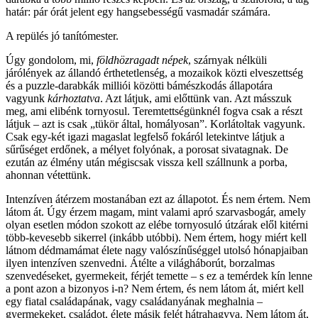
határ: pár órát jelent egy hangsebességű vasmadár számára.
A repülés jó tanítómester.
Úgy gondolom, mi,
földhözragadt
népek
, szárnyak nélküli
járólények az állandó érthetetlenség, a mozaikok közti elveszettség
és a puzzle-darabkák milliói közötti bámészkodás állapotára
vagyunk
kárhoztatva
. Azt látjuk, ami előttünk van. Azt másszuk
meg, ami elibénk tornyosul. Teremtettségünknél fogva csak a részt
látjuk – azt is csak „tükör által, homályosan”. Korlátoltak vagyunk.
Csak egy-két igazi magaslat legfelső fokáról letekintve látjuk a
sűrűséget erdőnek, a mélyet folyónak, a porosat sivatagnak. De
ezután az élmény után mégiscsak vissza kell szállnunk a porba,
ahonnan vétettünk.
Intenzíven átérzem mostanában ezt az állapotot. És nem értem. Nem
látom át. Úgy érzem magam, mint valami apró szarvasbogár, amely
olyan esetlen módon szokott az elébe tornyosuló útzárak elől kitérni
több-kevesebb sikerrel (inkább utóbbi). Nem értem, hogy miért kell
látnom dédmamámat élete nagy valószínűséggel utolsó hónapjaiban
ilyen intenzíven szenvedni. Átélte a világháborút, borzalmas
szenvedéseket, gyermekeit, férjét temette – s ez a temérdek kín lenne
a pont azon a bizonyos i-n? Nem értem, és nem látom át, miért kell
egy fiatal családapának, vagy családanyának meghalnia –
gyermekeket, családot, élete másik felét hátrahagyva. Nem látom át,