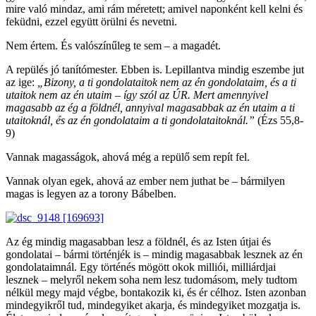
mire való mindaz, ami rám méretett; amivel naponként kell kelni és
feküdni, ezzel együtt örülni és nevetni.
Nem értem. És valószínűleg te sem – a magadét.
A repülés jó tanítómester. Ebben is. Lepillantva mindig eszembe jut
az ige:
„Bizony, a ti gondolataitok nem az én gondolataim, és a ti
utaitok nem az én utaim – így szól az ÚR. Mert amennyivel
magasabb az ég a földnél, annyival magasabbak az én utaim a ti
utaitoknál, és az én gondolataim a ti gondolataitoknál.”
(Ézs 55,8-
9)
Vannak magasságok, ahová még a repülő sem repít fel.
Vannak olyan egek, ahová az ember nem juthat be – bármilyen
magas is legyen az a torony Bábelben.
Az ég mindig magasabban lesz a földnél, és az Isten útjai és
gondolatai – bármi történjék is – mindig magasabbak lesznek az én
gondolataimnál. Egy történés mögött okok milliói, milliárdjai
lesznek – melyről nekem soha nem lesz tudomásom, mely tudtom
nélkül megy majd végbe, bontakozik ki, és ér célhoz. Isten azonban
mindegyikről tud, mindegyiket akarja, és mindegyiket mozgatja is.