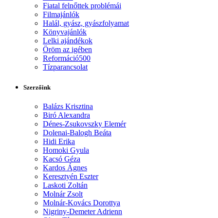
Fiatal felnőttek problémái
Filmajánlók
Halál, gyász, gyászfolyamat
Könyvajánlók
Lelki ajándékok
Öröm az igében
Reformáció500
Tízparancsolat
Szerzőink
Balázs Krisztina
Biró Alexandra
Dénes-Zsukovszky Elemér
Dolenai-Balogh Beáta
Hidi Erika
Homoki Gyula
Kacsó Géza
Kardos Ágnes
Keresztyén Eszter
Laskoti Zoltán
Molnár Zsolt
Molnár-Kovács Dorottya
Nigriny-Demeter Adrienn