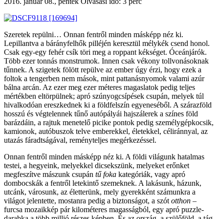
2016. január 08., péntek
Olvasási idő: 3 perc
Szeretek repülni… Onnan fentről minden másképp néz ki.
Lepillantva a bárányfelhők pilléjén keresztül mélykék csend honol.
Csak egy-egy fehér csík töri meg a roppant kékséget. Óceánjárók.
Több ezer tonnás monstrumok. Innen csak vékony tollvonásoknak
tűnnek. A szigetek fölött repülve az ember úgy érzi, hogy ezek a
foltok a tengerben nem mások, mint pattanásnyomok valami azúr
bálna arcán. Az ezer meg ezer méteres magaslatok pedig teljes
mértékben eltörpülnek; apró szúnyogcsípések csupán, melyek túl
hivalkodóan ereszkednek ki a földfelszín egyeneséből. A szárazföld
hosszú és végtelennek tűnő autópályái hajszálerek a színes föld
barázdáin, a rajtuk menetelő picike pontok pedig személygépkocsik,
kamionok, autóbuszok telve emberekkel, életekkel, céliránnyal, az
utazás fáradtságával, reményteljes megérkezéssel.
Onnan fentről minden másképp néz ki. A földi világunk hatalmas
testei, a hegyeink, melyekkel dicsekszünk, melyeket erőnket
megfeszítve mászunk csupán
tű foka
kategóriák, vagy apró
dombocskák a fentről letekintő szemeknek. A lakásunk, házunk,
utcánk, városunk, az életterünk, mely gyerekként számunkra a
világot jelentette, mostanra pedig a biztonságot, a szót
otthon
–
furcsa mozaikkép pár kilométeres magasságból, egy apró puzzle-
darabka a több millió részes képben. És az ország, a szülőföld, a tág