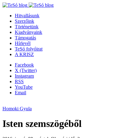
Hitvallásunk
Szerzőink
Történetünk
Kiadványaink
Támogatás
Hírlevél
TeSó folyóirat
A KRISZ
Facebook
X (Twitter)
Instagram
RSS
YouTube
Email
Homoki Gyula
Isten szemszögéből