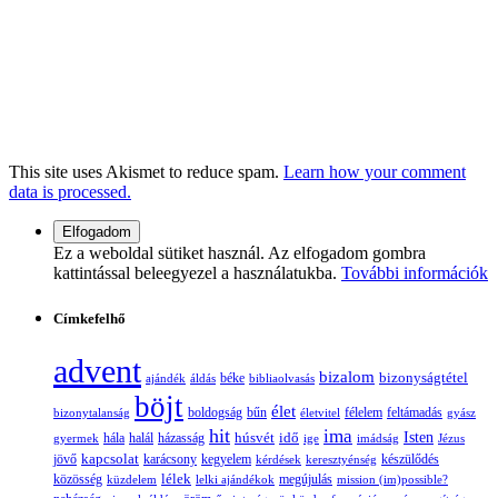
This site uses Akismet to reduce spam.
Learn how your comment
data is processed.
Ez a weboldal sütiket használ. Az elfogadom gombra
kattintással beleegyezel a használatukba.
További információk
Címkefelhő
advent
bizalom
bizonyságtétel
ajándék
áldás
béke
bibliaolvasás
böjt
élet
boldogság
bűn
félelem
bizonytalanság
életvitel
feltámadás
gyász
hit
ima
Isten
húsvét
idő
gyermek
hála
halál
házasság
ige
imádság
Jézus
jövő
kapcsolat
karácsony
kegyelem
készülődés
kérdések
keresztyénség
lélek
közösség
küzdelem
lelki ajándékok
megújulás
mission (im)possible?