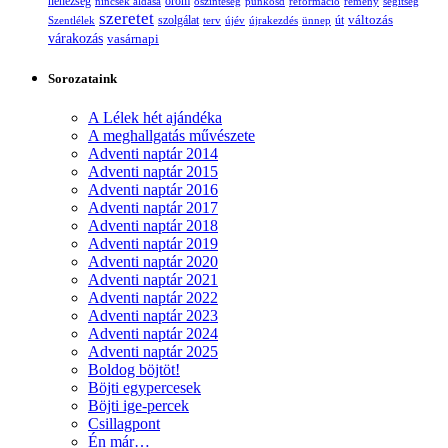
nehézség
öröm
nincsek áldása
őszinteség
pünkösd
reformáció
remény
segítség
szeretet
változás
szolgálat
Szentlélek
terv
újév
újrakezdés
ünnep
út
várakozás
vasárnapi
Sorozataink
A Lélek hét ajándéka
A meghallgatás művészete
Adventi naptár 2014
Adventi naptár 2015
Adventi naptár 2016
Adventi naptár 2017
Adventi naptár 2018
Adventi naptár 2019
Adventi naptár 2020
Adventi naptár 2021
Adventi naptár 2022
Adventi naptár 2023
Adventi naptár 2024
Adventi naptár 2025
Boldog böjtöt!
Böjti egypercesek
Böjti ige-percek
Csillagpont
Én már…