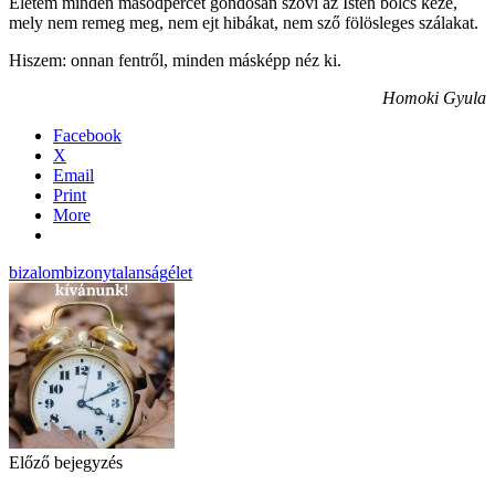
Életem minden másodpercét gondosan szövi az Isten bölcs keze,
mely nem remeg meg, nem ejt hibákat, nem sző fölösleges szálakat.
Hiszem: onnan fentről, minden másképp néz ki.
Homoki Gyula
Facebook
X
Email
Print
More
bizalom
bizonytalanság
élet
Előző bejegyzés