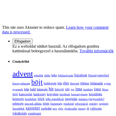
This site uses Akismet to reduce spam.
Learn how your comment
data is processed.
Ez a weboldal sütiket használ. Az elfogadom gombra
kattintással beleegyezel a használatukba.
További információk
Címkefelhő
advent
bizalom
bizonyságtétel
ajándék
áldás
béke
bibliaolvasás
böjt
élet
boldogság
bűn
félelem
bizonytalanság
életvitel
feltámadás
gyász
hit
ima
Isten
húsvét
idő
gyermek
hála
halál
házasság
ige
imádság
Jézus
jövő
kapcsolat
karácsony
kegyelem
készülődés
kérdések
keresztyénség
lélek
közösség
küzdelem
lelki ajándékok
megújulás
mission (im)possible?
nehézség
öröm
nincsek áldása
őszinteség
pünkösd
reformáció
remény
segítség
szeretet
változás
szolgálat
Szentlélek
terv
újév
újrakezdés
ünnep
út
várakozás
vasárnapi