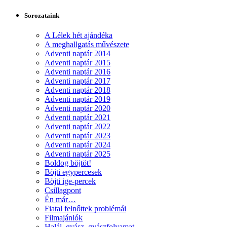
Sorozataink
A Lélek hét ajándéka
A meghallgatás művészete
Adventi naptár 2014
Adventi naptár 2015
Adventi naptár 2016
Adventi naptár 2017
Adventi naptár 2018
Adventi naptár 2019
Adventi naptár 2020
Adventi naptár 2021
Adventi naptár 2022
Adventi naptár 2023
Adventi naptár 2024
Adventi naptár 2025
Boldog böjtöt!
Böjti egypercesek
Böjti ige-percek
Csillagpont
Én már…
Fiatal felnőttek problémái
Filmajánlók
Halál, gyász, gyászfolyamat