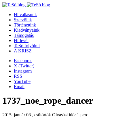
Hitvallásunk
Szerzőink
Történetünk
Kiadványaink
Támogatás
Hírlevél
TeSó folyóirat
A KRISZ
Facebook
X (Twitter)
Instagram
RSS
YouTube
Email
1737_noe_rope_dancer
2015. január 08., csütörtök
Olvasási idő: 1 perc