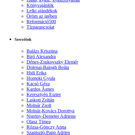
Könyvajánlók
Lelki ajándékok
Öröm az igében
Reformáció500
Tízparancsolat
Szerzőink
Balázs Krisztina
Biró Alexandra
Dénes-Zsukovszky Elemér
Dolenai-Balogh Beáta
Hidi Erika
Homoki Gyula
Kacsó Géza
Kardos Ágnes
Keresztyén Eszter
Laskoti Zoltán
Molnár Zsolt
Molnár-Kovács Dorottya
Nigriny-Demeter Adrienn
Olasz Tímea
Rózsa-Gönczy Anna
Szaniszló-Papp Adrien