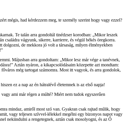
azért mégis, had kérdezzem meg, te személy szerint hogy vagy ezzel?
akarnak. Te talán arra gondoltál tinédzser korodban: „Mikor leszek
 családra vágyunk, sikerre, karrierre, és végül békés öregkorra.
tt dolgozni, de mekkora jó volt a társaság, milyen élményekben
!”
 semmi. Májusban arra gondoltam: „Mikor lesz már vége a tanévnek,
ódásra!” Aztán nyáron, a kikapcsolódásaim közepette azt mondtam:
főváros még tartogat számomra. Most itt vagyok, és arra gondolok,
iszen ez a nap az én hátralévő életemnek is az első napja!
nt, vagy ami már régen a múlté? Miért nem tudok egyszerűen
ra mindaz, amiről most szó van. Gyakran csak rajtad múlik, hogy
amit, vagy teljesen szívvel-lélekkel megélni egy bizonyos napot vagy
nnel nekiindulni a rengetegnek, aztán csak mosolyogni, és az Ő