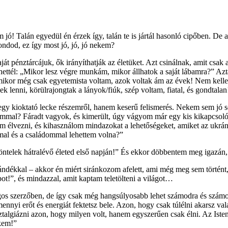
! Talán egyedül én érzek így, talán te is jártál hasonló cipőben. De 
ndod, ez így most jó, jó, jó nekem?
át pénztárcájuk, ők irányíthatják az életüket. Azt csinálnak, amit csak 
ttél: „Mikor lesz végre munkám, mikor állhatok a saját lábamra?” Aztán
amikor még csak egyetemista voltam, azok voltak ám az évek! Nem kelle
ek lenni, körülrajongtak a lányok/fiúk, szép voltam, fiatal, és gondtalan
 egy kioktató lecke részemről, hanem keserű felismerés. Nekem sem jó
taimmal? Fáradt vagyok, és kimerült, úgy vágyom már egy kis kikapcsol
élvezni, és kihasználom mindazokat a lehetőségeket, amiket az ukrán 
mmal és a családommal lehettem volna?”
telek hátralévő életed első napján!” És ekkor döbbentem meg igazán, h
ajándékkal – akkor én miért siránkozom afelett, ami még meg sem törté
t!”, és mindazzal, amit kaptam teletölteni a világot…
 szerzőben, de így csak még hangsúlyosabb lehet számodra és számom
nyi erőt és energiát fektetsz bele. Azon, hogy csak túlélni akarsz val
talgiázni azon, hogy milyen volt, hanem egyszerűen csak élni. Az Iste
ekem!”