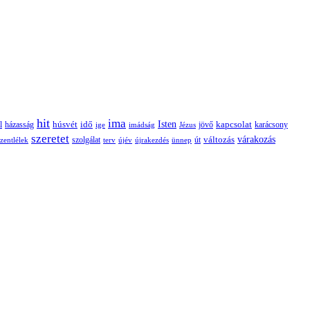
hit
ima
Isten
húsvét
idő
jövő
kapcsolat
karácsony
l
házasság
ige
imádság
Jézus
szeretet
változás
várakozás
szolgálat
zentlélek
terv
újév
újrakezdés
ünnep
út