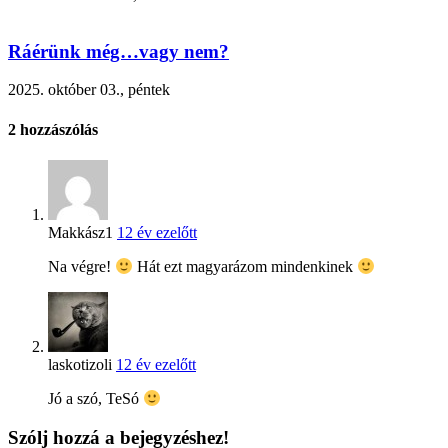
Ráérünk még…vagy nem?
2025. október 03., péntek
2
hozzászólás
Makkász1
12 év ezelőtt
Na végre!
Hát ezt magyarázom mindenkinek
laskotizoli
12 év ezelőtt
Jó a szó, TeSó
Szólj hozzá a bejegyzéshez!