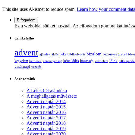
This site uses Akismet to reduce spam.
Learn how your comment data 
Ez a weboldal sütiket használ. Az elfogadom gombra kattintáss
Címkefelhő
advent
bizalom
bizonyságtétel
ajándék
áldás
béke
bibliaolvasás
bizo
lélek
kegyelem
készülődés
kérdések
keresztyénség
közösség
küzdelem
lelki ajánd
vasárnapi
vezetés
Sorozataink
A Lélek hét ajándéka
A meghallgatás művészete
Adventi naptár 2014
Adventi naptár 2015
Adventi naptár 2016
Adventi naptár 2017
Adventi naptár 2018
Adventi naptár 2019
Adventi naptár 2020