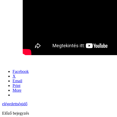
Facebook
X
Email
Print
More
elégedettség
idő
Előző bejegyzés