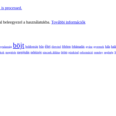
is processed.
al beleegyezel a használatukba.
További információk
böjt
élet
boldogság
bűn
félelem
nytalanság
életvitel
feltámadás
gyász
gyermek
hála
halá
nehézség
öröm
ékok
megtérés
megújulás
nincsek áldása
pünkösd
reformáció
remény
segítség
S