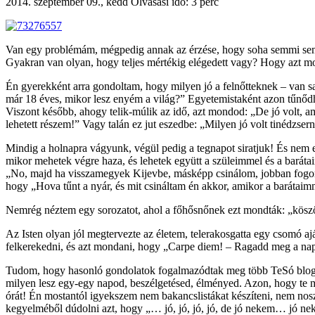
2014. szeptember 09., kedd
Olvasási idő: 3 perc
Van egy problémám, mégpedig annak az érzése, hogy soha semmi sem jó
Gyakran van olyan, hogy teljes mértékig elégedett vagy? Hogy azt mo
Én gyerekként arra gondoltam, hogy milyen jó a felnőtteknek – van saj
már 18 éves, mikor lesz enyém a világ?” Egyetemistaként azon tűnődhe
Viszont később, ahogy telik-múlik az idő, azt mondod: „De jó volt, 
lehetett részem!” Vagy talán ez jut eszedbe: „Milyen jó volt tinédzsern
Mindig a holnapra vágyunk, végül pedig a tegnapot siratjuk! És nem
mikor mehetek végre haza, és lehetek együtt a szüleimmel és a bará
„No, majd ha visszamegyek Kijevbe, másképp csinálom, jobban fogom 
hogy „Hova tűnt a nyár, és mit csináltam én akkor, amikor a barátai
Nemrég néztem egy sorozatot, ahol a főhősnőnek ezt mondták: „köszön
Az Isten olyan jól megtervezte az életem, telerakosgatta egy csomó 
felkerekedni, és azt mondani, hogy „Carpe diem! – Ragadd meg a napo
Tudom, hogy hasonló gondolatok fogalmazódtak meg több TeSó blogos
milyen lesz egy-egy napod, beszélgetésed, élményed. Azon, hogy te men
órát! Én mostantól igyekszem nem bakancslistákat készíteni, nem nosz
kegyelméből dúdolni azt, hogy „… jó, jó, jó, jó, de jó nekem… jó n