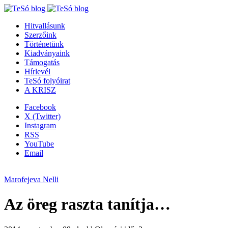
Hitvallásunk
Szerzőink
Történetünk
Kiadványaink
Támogatás
Hírlevél
TeSó folyóirat
A KRISZ
Facebook
X (Twitter)
Instagram
RSS
YouTube
Email
Marofejeva Nelli
Az öreg raszta tanítja…