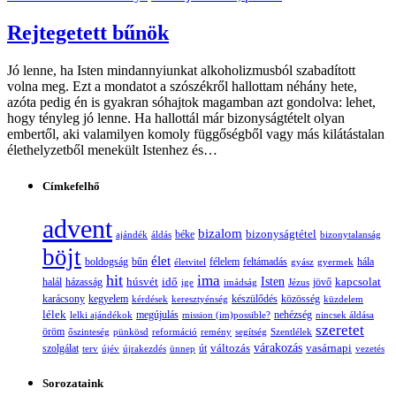
Rejtegetett bűnök
Jó lenne, ha Isten mindannyiunkat alkoholizmusból szabadított
volna meg. Ezt a mondatot a szószékről hallottam néhány hete,
azóta pedig én is gyakran sóhajtok magamban azt gondolva: lehet,
hogy tényleg jó lenne. Ha hallottál már bizonyságtételt olyan
embertől, aki valamilyen komoly függőségből vagy más kilátástalan
élethelyzetből menekült Istenhez és…
Címkefelhő
advent
bizalom
bizonyságtétel
ajándék
áldás
béke
bizonytalanság
böjt
élet
boldogság
bűn
félelem
életvitel
feltámadás
gyász
gyermek
hála
hit
ima
Isten
húsvét
idő
jövő
kapcsolat
halál
házasság
ige
imádság
Jézus
karácsony
kegyelem
készülődés
kérdések
keresztyénség
közösség
küzdelem
lélek
nehézség
lelki ajándékok
megújulás
mission (im)possible?
nincsek áldása
szeretet
öröm
őszinteség
pünkösd
reformáció
remény
segítség
Szentlélek
változás
várakozás
vasárnapi
szolgálat
terv
újév
újrakezdés
ünnep
út
vezetés
Sorozataink