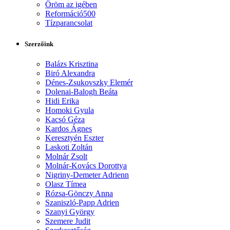
Öröm az igében
Reformáció500
Tízparancsolat
Szerzőink
Balázs Krisztina
Biró Alexandra
Dénes-Zsukovszky Elemér
Dolenai-Balogh Beáta
Hidi Erika
Homoki Gyula
Kacsó Géza
Kardos Ágnes
Keresztyén Eszter
Laskoti Zoltán
Molnár Zsolt
Molnár-Kovács Dorottya
Nigriny-Demeter Adrienn
Olasz Tímea
Rózsa-Gönczy Anna
Szaniszló-Papp Adrien
Szanyi György
Szemere Judit