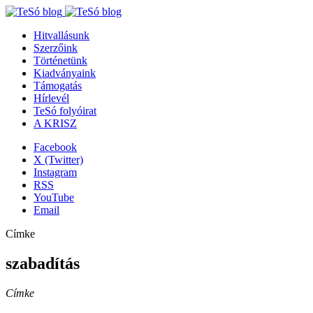
Hitvallásunk
Szerzőink
Történetünk
Kiadványaink
Támogatás
Hírlevél
TeSó folyóirat
A KRISZ
Facebook
X (Twitter)
Instagram
RSS
YouTube
Email
Címke
szabadítás
Címke