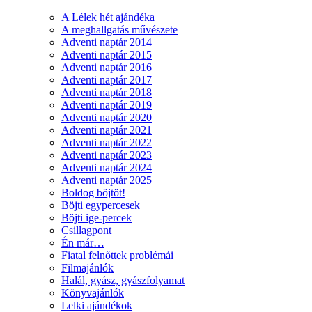
A Lélek hét ajándéka
A meghallgatás művészete
Adventi naptár 2014
Adventi naptár 2015
Adventi naptár 2016
Adventi naptár 2017
Adventi naptár 2018
Adventi naptár 2019
Adventi naptár 2020
Adventi naptár 2021
Adventi naptár 2022
Adventi naptár 2023
Adventi naptár 2024
Adventi naptár 2025
Boldog böjtöt!
Böjti egypercesek
Böjti ige-percek
Csillagpont
Én már…
Fiatal felnőttek problémái
Filmajánlók
Halál, gyász, gyászfolyamat
Könyvajánlók
Lelki ajándékok