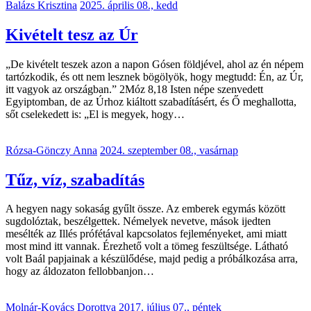
Balázs Krisztina
2025. április 08., kedd
Kivételt tesz az Úr
„De kivételt teszek azon a napon Gósen földjével, ahol az én népem
tartózkodik, és ott nem lesznek bögölyök, hogy megtudd: Én, az Úr,
itt vagyok az országban.” 2Móz 8,18 Isten népe szenvedett
Egyiptomban, de az Úrhoz kiáltott szabadításért, és Ő meghallotta,
sőt cselekedett is: „El is megyek, hogy…
Rózsa-Gönczy Anna
2024. szeptember 08., vasárnap
Tűz, víz, szabadítás
A hegyen nagy sokaság gyűlt össze. Az emberek egymás között
sugdolóztak, beszélgettek. Némelyek nevetve, mások ijedten
mesélték az Illés prófétával kapcsolatos fejleményeket, ami miatt
most mind itt vannak. Érezhető volt a tömeg feszültsége. Látható
volt Baál papjainak a készülődése, majd pedig a próbálkozása arra,
hogy az áldozaton fellobbanjon…
Molnár-Kovács Dorottya
2017. július 07., péntek