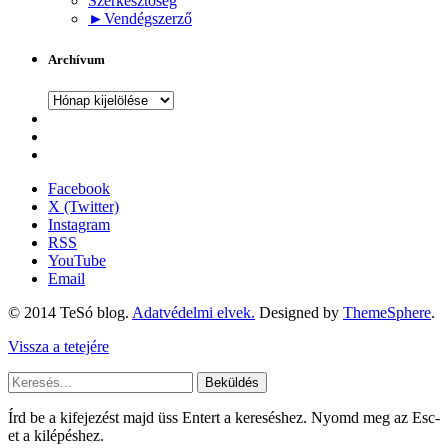
Szerkesztőség
►
Vendégszerző
Archívum
Archívum
Facebook
X (Twitter)
Instagram
RSS
YouTube
Email
© 2014 TeSó blog.
Adatvédelmi elvek.
Designed by
ThemeSphere
.
Vissza a tetejére
Beküldés
Írd be a kifejezést majd üss Entert a kereséshez. Nyomd meg az Esc-
et a kilépéshez.