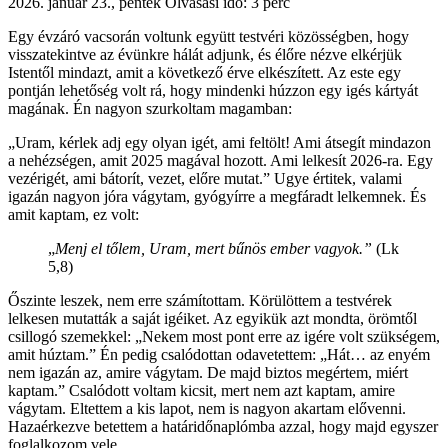
2026. január 23., péntek
Olvasási idő: 3 perc
Egy évzáró vacsorán voltunk együtt testvéri közösségben, hogy
visszatekintve az évünkre hálát adjunk, és élőre nézve elkérjük
Istentől mindazt, amit a következő érve elkészített. Az este egy
pontján lehetőség volt rá, hogy mindenki húzzon egy igés kártyát
magának. Én nagyon szurkoltam magamban:
„Uram, kérlek adj egy olyan igét, ami feltölt! Ami átsegít mindazon
a nehézségen, amit 2025 magával hozott. Ami lelkesít 2026-ra. Egy
vezérigét, ami bátorít, vezet, előre mutat.” Ugye értitek, valami
igazán nagyon jóra vágytam, gyógyírre a megfáradt lelkemnek. És
amit kaptam, ez volt:
„
Menj el tőlem, Uram, mert bűnös ember vagyok.”
(Lk
5,8)
Őszinte leszek, nem erre számítottam. Körülöttem a testvérek
lelkesen mutatták a saját igéiket. Az egyikük azt mondta, örömtől
csillogó szemekkel: „Nekem most pont erre az igére volt szükségem,
amit húztam.” Én pedig csalódottan odavetettem: „Hát… az enyém
nem igazán az, amire vágytam. De majd biztos megértem, miért
kaptam.” Csalódott voltam kicsit, mert nem azt kaptam, amire
vágytam. Eltettem a kis lapot, nem is nagyon akartam elővenni.
Hazaérkezve betettem a határidőnaplómba azzal, hogy majd egyszer
foglalkozom vele.