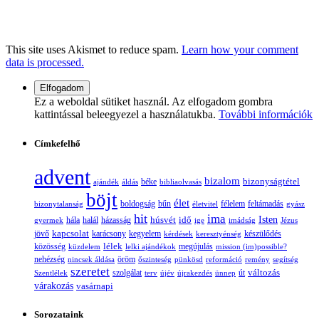
This site uses Akismet to reduce spam.
Learn how your comment
data is processed.
Ez a weboldal sütiket használ. Az elfogadom gombra
kattintással beleegyezel a használatukba.
További információk
Címkefelhő
advent
bizalom
bizonyságtétel
ajándék
áldás
béke
bibliaolvasás
böjt
élet
boldogság
bűn
félelem
bizonytalanság
életvitel
feltámadás
gyász
hit
ima
Isten
húsvét
idő
gyermek
hála
halál
házasság
ige
imádság
Jézus
jövő
kapcsolat
karácsony
kegyelem
készülődés
kérdések
keresztyénség
lélek
közösség
küzdelem
lelki ajándékok
megújulás
mission (im)possible?
nehézség
öröm
nincsek áldása
őszinteség
pünkösd
reformáció
remény
segítség
szeretet
változás
szolgálat
Szentlélek
terv
újév
újrakezdés
ünnep
út
várakozás
vasárnapi
Sorozataink