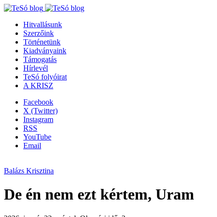
Hitvallásunk
Szerzőink
Történetünk
Kiadványaink
Támogatás
Hírlevél
TeSó folyóirat
A KRISZ
Facebook
X (Twitter)
Instagram
RSS
YouTube
Email
Balázs Krisztina
De én nem ezt kértem, Uram