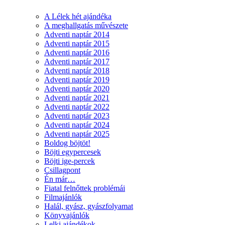
A Lélek hét ajándéka
A meghallgatás művészete
Adventi naptár 2014
Adventi naptár 2015
Adventi naptár 2016
Adventi naptár 2017
Adventi naptár 2018
Adventi naptár 2019
Adventi naptár 2020
Adventi naptár 2021
Adventi naptár 2022
Adventi naptár 2023
Adventi naptár 2024
Adventi naptár 2025
Boldog böjtöt!
Böjti egypercesek
Böjti ige-percek
Csillagpont
Én már…
Fiatal felnőttek problémái
Filmajánlók
Halál, gyász, gyászfolyamat
Könyvajánlók
Lelki ajándékok