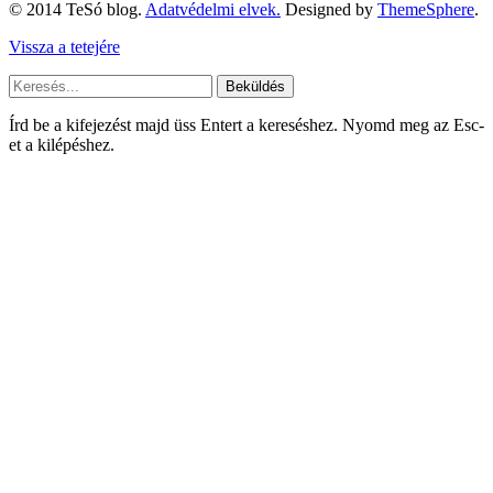
© 2014 TeSó blog.
Adatvédelmi elvek.
Designed by
ThemeSphere
.
Vissza a tetejére
Beküldés
Írd be a kifejezést majd üss Entert a kereséshez. Nyomd meg az Esc-
et a kilépéshez.