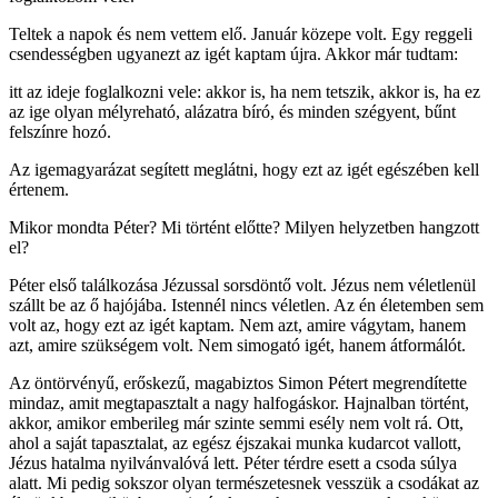
Teltek a napok és nem vettem elő. Január közepe volt. Egy reggeli
csendességben ugyanezt az igét kaptam újra. Akkor már tudtam:
itt az ideje foglalkozni vele: akkor is, ha nem tetszik, akkor is, ha ez
az ige olyan mélyreható, alázatra bíró, és minden szégyent, bűnt
felszínre hozó.
Az igemagyarázat segített meglátni, hogy ezt az igét egészében kell
értenem.
Mikor mondta Péter? Mi történt előtte? Milyen helyzetben hangzott
el?
Péter első találkozása Jézussal sorsdöntő volt. Jézus nem véletlenül
szállt be az ő hajójába. Istennél nincs véletlen. Az én életemben sem
volt az, hogy ezt az igét kaptam. Nem azt, amire vágytam, hanem
azt, amire szükségem volt. Nem simogató igét, hanem átformálót.
Az öntörvényű, erőskezű, magabiztos Simon Pétert megrendítette
mindaz, amit megtapasztalt a nagy halfogáskor. Hajnalban történt,
akkor, amikor emberileg már szinte semmi esély nem volt rá. Ott,
ahol a saját tapasztalat, az egész éjszakai munka kudarcot vallott,
Jézus hatalma nyilvánvalóvá lett. Péter térdre esett a csoda súlya
alatt. Mi pedig sokszor olyan természetesnek vesszük a csodákat az