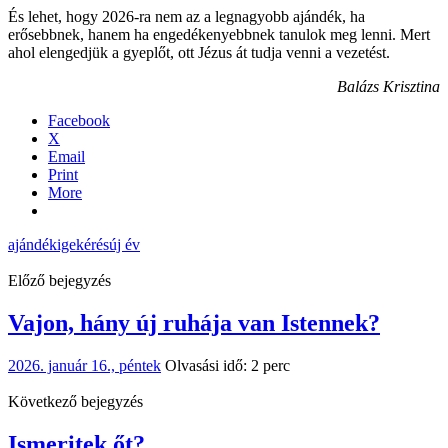
És lehet, hogy 2026-ra nem az a legnagyobb ajándék, ha
erősebbnek, hanem ha engedékenyebbnek tanulok meg lenni. Mert
ahol elengedjük a gyeplőt, ott Jézus át tudja venni a vezetést.
Balázs Krisztina
Facebook
X
Email
Print
More
ajándék
ige
kérés
új év
Előző bejegyzés
Vajon, hány új ruhája van Istennek?
2026. január 16., péntek
Olvasási idő: 2 perc
Következő bejegyzés
Ismeritek őt?