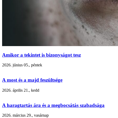
Amikor a tekintet is bizonyságot tesz
2026. június 05., péntek
A most és a majd feszültsége
2026. április 21., kedd
A haragtartás ára és a megbocsátás szabadsága
2026. március 29., vasárnap