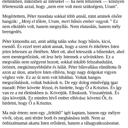
életünkben, miközben az intéseket — ha nem tetszenek — könnyen
félretesszük azzal, hogy „nem erre volt most szükségem, Uram”.
Megértettem, Péter mondata sokkal több annál, mint aminek elsőre
hangzik:
„Menj el tőlem, Uram, mert bűnös ember vagyok.”
Ez
nem elküldés volt, hanem megnyílás. Nem elutasítás, hanem mély
beengedés
.
Péter kimondta azt, amit addig talán soha: hogy bűnös, kicsi,
esendő. És ezzel teret adott annak, hogy a szent és tökéletes Isten
jelen lehessen az életében. Mert ott, ahol letesszük a bűneinket, ahol
nem mentegetőzünk, ott lesz hely Istennek a szívünkben. Ez a
megvallás nem szégyent hozott, sokkal inkább felszabadulást,
örömöt, megkönnyebbülést és hálát. Péter bűnvallása elindította őt
azon az úton, amelyre Isten elhívta, hogy nagy dolgokat vigyen
véghez vele. Ez az út nem volt hibátlan. Voltak hangos
megszólalások, voltak bukások is. De egy dolog mindvégig igaz
maradt: Péter követte Jézust, és hirdette, hogy Ő a Krisztus. És így
van ez a mi életünkben is. Követjük. Elbukunk. Visszatérünk. És
újra követjük. Ez minden hívő ember elhívása: követni Őt, és
hirdetni, hogy Ő a Krisztus.
Ma már értem: nem egy „feltöltő” igét kaptam, hanem egy mélyre
vivőt, olyat, ami térdre borít és megbánásra indít. Nem az
önbizalmamat akarta Isten erősíteni, hanem a ráhagyatkozásomat.