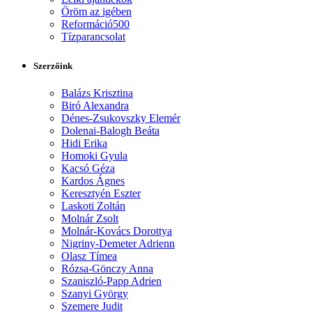
Öröm az igében
Reformáció500
Tízparancsolat
Szerzőink
Balázs Krisztina
Biró Alexandra
Dénes-Zsukovszky Elemér
Dolenai-Balogh Beáta
Hidi Erika
Homoki Gyula
Kacsó Géza
Kardos Ágnes
Keresztyén Eszter
Laskoti Zoltán
Molnár Zsolt
Molnár-Kovács Dorottya
Nigriny-Demeter Adrienn
Olasz Tímea
Rózsa-Gönczy Anna
Szaniszló-Papp Adrien
Szanyi György
Szemere Judit