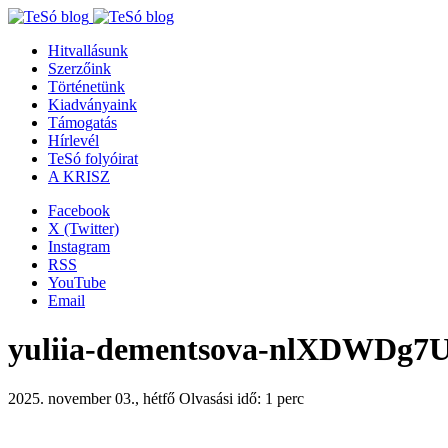
Hitvallásunk
Szerzőink
Történetünk
Kiadványaink
Támogatás
Hírlevél
TeSó folyóirat
A KRISZ
Facebook
X (Twitter)
Instagram
RSS
YouTube
Email
yuliia-dementsova-nlXDWDg7U
2025. november 03., hétfő
Olvasási idő: 1 perc