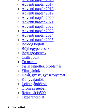
Adventi naptár 2017
Adventi naptár 2018
Adventi naptár 2019
Adventi naptár 2020
Adventi naptár 2021
Adventi naptár 2022
Adventi naptár 2023
Adventi naptár 2024
Adventi naptár 2025
Boldog böjtöt!
Böjti egypercesek
Böjti ige-percek
Csillagpont
Én már…
Fiatal felnőttek problémái
Filmajánlók
Halál, gyász, gyászfolyamat
Könyvajánlók
Lelki ajándékok
Öröm az igében
Reformáció500
Tízparancsolat
Szerzőink