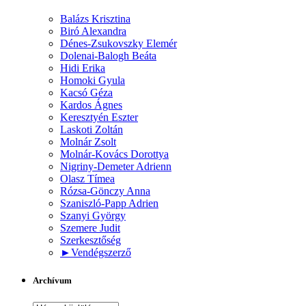
Balázs Krisztina
Biró Alexandra
Dénes-Zsukovszky Elemér
Dolenai-Balogh Beáta
Hidi Erika
Homoki Gyula
Kacsó Géza
Kardos Ágnes
Keresztyén Eszter
Laskoti Zoltán
Molnár Zsolt
Molnár-Kovács Dorottya
Nigriny-Demeter Adrienn
Olasz Tímea
Rózsa-Gönczy Anna
Szaniszló-Papp Adrien
Szanyi György
Szemere Judit
Szerkesztőség
►
Vendégszerző
Archívum