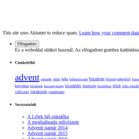
This site uses Akismet to reduce spam.
Learn how your comment data 
Ez a weboldal sütiket használ. Az elfogadom gombra kattintáss
Címkefelhő
advent
bizalom
bizonyságtétel
ajándék
áldás
béke
bibliaolvasás
bizo
lélek
kegyelem
készülődés
kérdések
keresztyénség
közösség
küzdelem
lelki ajánd
változás
várakozás
vasárnapi
Sorozataink
A Lélek hét ajándéka
A meghallgatás művészete
Adventi naptár 2014
Adventi naptár 2015
Adventi naptár 2016