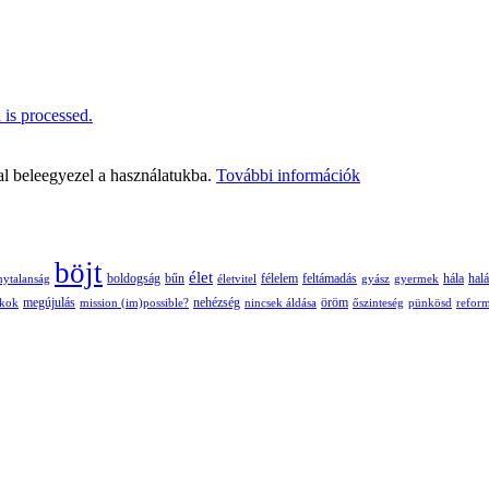
is processed.
al beleegyezel a használatukba.
További információk
böjt
élet
boldogság
bűn
félelem
nytalanság
életvitel
feltámadás
gyász
gyermek
hála
halá
nehézség
öröm
ékok
megújulás
mission (im)possible?
nincsek áldása
őszinteség
pünkösd
refor