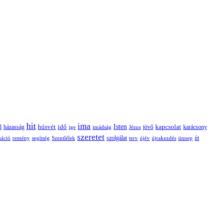
hit
ima
Isten
húsvét
idő
jövő
kapcsolat
karácsony
l
házasság
ige
imádság
Jézus
szeretet
szolgálat
máció
remény
segítség
Szentlélek
terv
újév
újrakezdés
ünnep
út