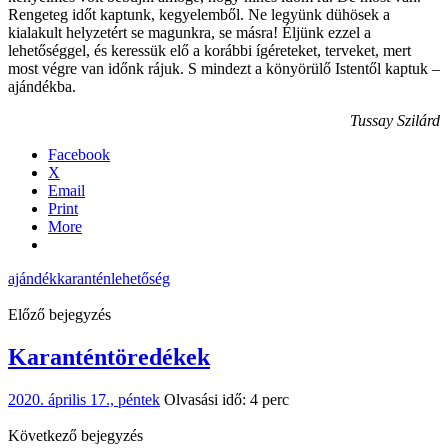
Rengeteg időt kaptunk, kegyelemből. Ne legyünk dühösek a
kialakult helyzetért se magunkra, se másra! Éljünk ezzel a
lehetőséggel, és keressük elő a korábbi ígéreteket, terveket, mert
most végre van időnk rájuk. S mindezt a könyörülő Istentől kaptuk –
ajándékba.
Tussay Szilárd
Facebook
X
Email
Print
More
ajándék
karantén
lehetőség
Előző bejegyzés
Karanténtöredékek
2020. április 17., péntek
Olvasási idő: 4 perc
Következő bejegyzés