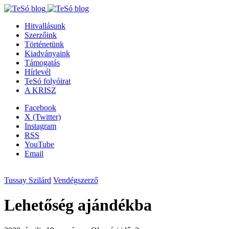
Hitvallásunk
Szerzőink
Történetünk
Kiadványaink
Támogatás
Hírlevél
TeSó folyóirat
A KRISZ
Facebook
X (Twitter)
Instagram
RSS
YouTube
Email
Tussay Szilárd
Vendégszerző
Lehetőség ajándékba