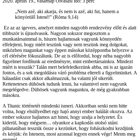
2020. április 19., vasárnap
Olvasási idő: 3 perc
„Nem azé, aki akarja, és nem is azé, aki fut, hanem a
könyörülő Istené!” (Róma 9,14)
Ez az az igevers, amelyet minden nagyobb rendezvény előtt és alatt
többször is újraolvasok. Nagyon sokszor megosztom a
munkatársaimmal is, hiszen hajlamosak vagyunk könnyedén
elfelejteni, hogy miért teszünk vagy nem teszünk meg dolgokat,
miközben magunkat vagy éppen másokat középpontba helyezve a
cél elérésére fókuszálunk. De az is előfordul, hogy néha nagyobb
figyelmet fordítunk az eredményre, mint embertársainkra. Mindezt
miért is tesszük? Talán mert belefeledkezünk abba, mi is az igazán
fontos, és a sok megoldásra váró probléma eltereli a figyelmünket. A
hálaadást csak akkor alkalmazzuk, ha valami jól sikerült.
Rettenetesen dühösek tudunk lenni, ha valamivel nem vagyunk
megelégedve. Dühösek vagyunk magunkra, de még gyakrabban
másokra.
A Titanic történetét mindenki ismeri. Akkoriban senki nem hitte
volna, hogy elsüllyedhet egy hajó annyi ember halálát okozva. Az
ember sokszor hajlamos azt hinni, hogy uralja a helyzetet. És
kiderül, hogy mégsem… olyankor a kapkodás utolsó utáni
pillanatában tesszük össze a kezünket, hogy fohászkodni kezdjünk
és kérjük: én Istenem, most azonnal legyen ennek vége! Ments meg
engem!