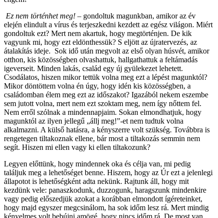
Ez nem történhet meg!
– gondoltuk magunkban, amikor az év
elején elindult a vírus és terjeszkedni kezdett az egész világon. Miért
gondoltuk ezt? Mert nem akartuk, hogy megtörténjen. De kik
vagyunk mi, hogy ezt eldönthessük? S eljött az újratervezés, az
átalakítás ideje. Sok idő után megvolt az első olyan húsvét, amikor
otthon, kis közösségben olvashattuk, hallgathattuk a feltámadás
igeverseit. Minden lakás, család egy új gyülekezet lehetett.
Csodálatos, hiszen mikor tettük volna meg ezt a lépést magunktól?
Mikor döntöttem volna én úgy, hogy idén kis közösségben, a
családomban élem meg ezt az időszakot? Igazából nekem eszembe
sem jutott volna, mert nem ezt szoktam meg, nem így nőttem fel.
Nem erről szólnak a mindennapjaim. Sokan elmondhatjuk, hogy
magunktól az ilyen jellegű „állj meg!”-et nem tudtuk volna
alkalmazni. A külső hatásra, a kényszerre volt szükség. Továbbra is
rengetegen tiltakoznak ellene, bár most a tiltakozás semmin nem
segít. Hiszen mi ellen vagy ki ellen tiltakozunk?
Legyen előttünk, hogy mindennek oka és célja van, mi pedig
találjuk meg a lehetőséget benne. Hiszem, hogy az Úr ezt a jelenlegi
állapotot is lehetőségként adta nekünk. Rajtunk áll, hogy mit
kezdünk vele: panaszkodunk, duzzogunk, haragszunk mindenkire
vagy pedig előszedjük azokat a korábban elmondott ígéreteinket,
hogy majd egyszer megcsinálom, ha sok időm lesz rá. Mert mindig
kényelmes volt bebújni amögé, hogy nincs időm rá. De most van.