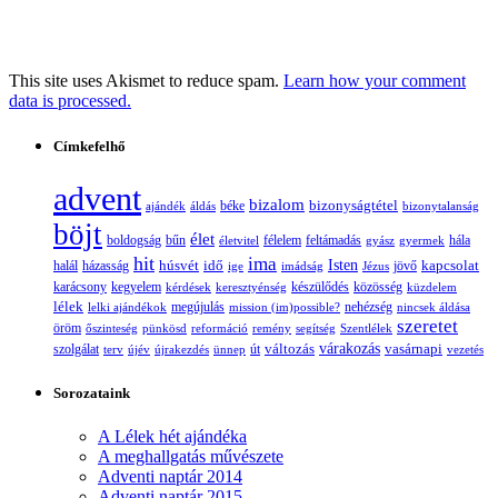
This site uses Akismet to reduce spam.
Learn how your comment
data is processed.
Címkefelhő
advent
bizalom
bizonyságtétel
ajándék
áldás
béke
bizonytalanság
böjt
élet
boldogság
bűn
félelem
életvitel
feltámadás
gyász
gyermek
hála
hit
ima
Isten
húsvét
idő
jövő
kapcsolat
halál
házasság
ige
imádság
Jézus
karácsony
kegyelem
készülődés
kérdések
keresztyénség
közösség
küzdelem
lélek
nehézség
lelki ajándékok
megújulás
mission (im)possible?
nincsek áldása
szeretet
öröm
őszinteség
pünkösd
reformáció
remény
segítség
Szentlélek
változás
várakozás
vasárnapi
szolgálat
terv
újév
újrakezdés
ünnep
út
vezetés
Sorozataink
A Lélek hét ajándéka
A meghallgatás művészete
Adventi naptár 2014
Adventi naptár 2015