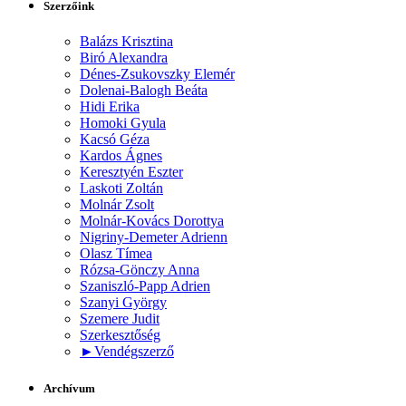
Szerzőink
Balázs Krisztina
Biró Alexandra
Dénes-Zsukovszky Elemér
Dolenai-Balogh Beáta
Hidi Erika
Homoki Gyula
Kacsó Géza
Kardos Ágnes
Keresztyén Eszter
Laskoti Zoltán
Molnár Zsolt
Molnár-Kovács Dorottya
Nigriny-Demeter Adrienn
Olasz Tímea
Rózsa-Gönczy Anna
Szaniszló-Papp Adrien
Szanyi György
Szemere Judit
Szerkesztőség
►
Vendégszerző
Archívum