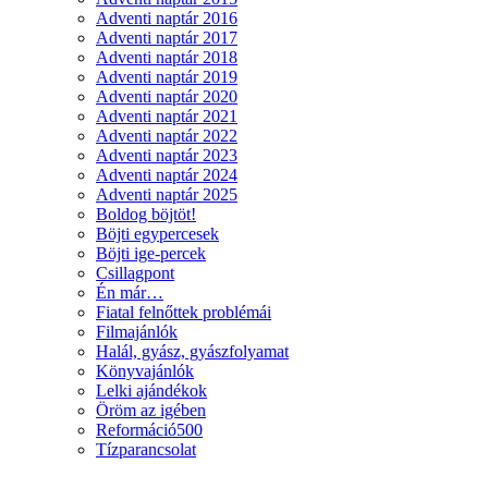
Adventi naptár 2016
Adventi naptár 2017
Adventi naptár 2018
Adventi naptár 2019
Adventi naptár 2020
Adventi naptár 2021
Adventi naptár 2022
Adventi naptár 2023
Adventi naptár 2024
Adventi naptár 2025
Boldog böjtöt!
Böjti egypercesek
Böjti ige-percek
Csillagpont
Én már…
Fiatal felnőttek problémái
Filmajánlók
Halál, gyász, gyászfolyamat
Könyvajánlók
Lelki ajándékok
Öröm az igében
Reformáció500
Tízparancsolat