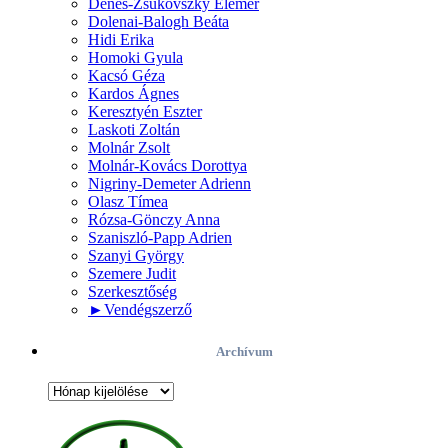
Dénes-Zsukovszky Elemér
Dolenai-Balogh Beáta
Hidi Erika
Homoki Gyula
Kacsó Géza
Kardos Ágnes
Keresztyén Eszter
Laskoti Zoltán
Molnár Zsolt
Molnár-Kovács Dorottya
Nigriny-Demeter Adrienn
Olasz Tímea
Rózsa-Gönczy Anna
Szaniszló-Papp Adrien
Szanyi György
Szemere Judit
Szerkesztőség
►
Vendégszerző
Archívum
Archívum