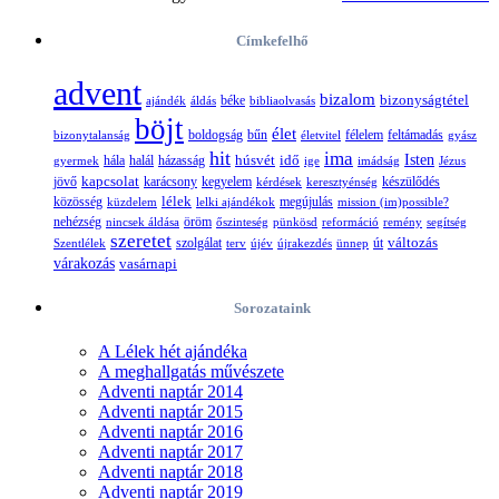
Címkefelhő
advent
bizalom
bizonyságtétel
ajándék
áldás
béke
bibliaolvasás
böjt
élet
boldogság
bűn
félelem
bizonytalanság
életvitel
feltámadás
gyász
hit
ima
Isten
húsvét
idő
gyermek
hála
halál
házasság
ige
imádság
Jézus
jövő
kapcsolat
karácsony
kegyelem
készülődés
kérdések
keresztyénség
lélek
közösség
küzdelem
lelki ajándékok
megújulás
mission (im)possible?
nehézség
öröm
nincsek áldása
őszinteség
pünkösd
reformáció
remény
segítség
szeretet
változás
szolgálat
Szentlélek
terv
újév
újrakezdés
ünnep
út
várakozás
vasárnapi
Sorozataink
A Lélek hét ajándéka
A meghallgatás művészete
Adventi naptár 2014
Adventi naptár 2015
Adventi naptár 2016
Adventi naptár 2017
Adventi naptár 2018
Adventi naptár 2019