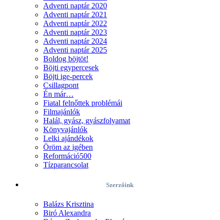
Adventi naptár 2020
Adventi naptár 2021
Adventi naptár 2022
Adventi naptár 2023
Adventi naptár 2024
Adventi naptár 2025
Boldog böjtöt!
Böjti egypercesek
Böjti ige-percek
Csillagpont
Én már…
Fiatal felnőttek problémái
Filmajánlók
Halál, gyász, gyászfolyamat
Könyvajánlók
Lelki ajándékok
Öröm az igében
Reformáció500
Tízparancsolat
Szerzőink
Balázs Krisztina
Biró Alexandra