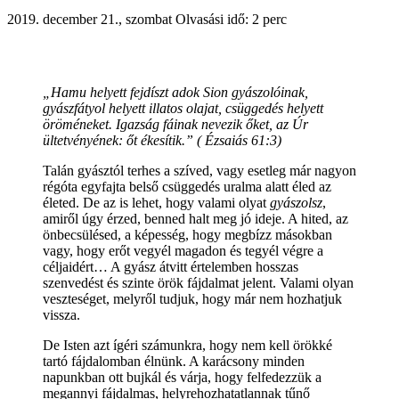
2019. december 21., szombat
Olvasási idő: 2 perc
„Hamu helyett fejdíszt adok Sion gyászolóinak,
gyászfátyol helyett illatos olajat, csüggedés helyett
öröméneket. Igazság fáinak nevezik őket, az Úr
ültetvényének: őt ékesítik.” ( Ézsaiás 61:3)
Talán gyásztól terhes a szíved, vagy esetleg már nagyon
régóta egyfajta belső csüggedés uralma alatt éled az
életed. De az is lehet, hogy valami olyat
gyászolsz
,
amiről úgy érzed, benned halt meg jó ideje. A hited, az
önbecsülésed, a képesség, hogy megbízz másokban
vagy, hogy erőt vegyél magadon és tegyél végre a
céljaidért… A gyász átvitt értelemben hosszas
szenvedést és szinte örök fájdalmat jelent. Valami olyan
veszteséget, melyről tudjuk, hogy már nem hozhatjuk
vissza.
De Isten azt ígéri számunkra, hogy nem kell örökké
tartó fájdalomban élnünk. A karácsony minden
napunkban ott bujkál és várja, hogy felfedezzük a
megannyi fájdalmas, helyrehozhatatlannak tűnő