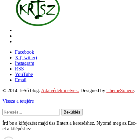
Facebook
X (Twitter)
Instagram
RSS
YouTube
Email
© 2014 TeSó blog.
Adatvédelmi elvek.
Designed by
ThemeSphere
.
Vissza a tetejére
Beküldés
Írd be a kifejezést majd üss Entert a kereséshez. Nyomd meg az Esc-
et a kilépéshez.