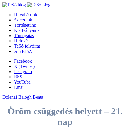
Hitvallásunk
Szerzőink
Történetünk
Kiadványaink
Támogatás
Hírlevél
TeSó folyóirat
A KRISZ
Facebook
X (Twitter)
Instagram
RSS
YouTube
Email
Dolenai-Balogh Beáta
Öröm csüggedés helyett – 21.
nap