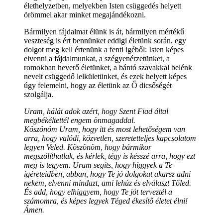
élethelyzetben, melyekben Isten csüggedés helyett
örömmel akar minket megajándékozni.
Bármilyen fájdalmat élünk is át, bármilyen mértékű
veszteség is ért bennünket eddigi életünk során, egy
dolgot meg kell értenünk a fenti igéből: Isten képes
elvenni a fájdalmunkat, a szégyenérzetünket, a
romokban heverő életünket, a bántó szavakkal belénk
nevelt csüggedő lelkületünket, és ezek helyett képes
úgy felemelni, hogy az életünk az Ő dicsőségét
szolgálja.
Uram, hálát adok azért, hogy Szent Fiad által
megbékéltettél engem önmagaddal.
Köszönöm Uram, hogy itt és most lehetőségem van
arra, hogy valódi, közvetlen, szeretetteljes kapcsolatom
legyen Veled. Köszönöm, hogy bármikor
megszólíthatlak, és kérlek, tégy is késszé arra, hogy ezt
meg is tegyem. Uram segíts, hogy higgyek a Te
ígéreteidben, abban, hogy Te jó dolgokat akarsz adni
nekem, elvenni mindazt, ami lehúz és elválaszt Tőled.
És add, hogy elhiggyem, hogy Te jót terveztél a
számomra, és képes legyek Téged ékesítő életet élni!
Ámen.