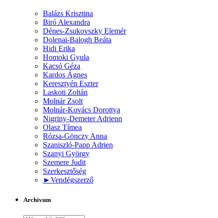
Balázs Krisztina
Biró Alexandra
Dénes-Zsukovszky Elemér
Dolenai-Balogh Beáta
Hidi Erika
Homoki Gyula
Kacsó Géza
Kardos Ágnes
Keresztyén Eszter
Laskoti Zoltán
Molnár Zsolt
Molnár-Kovács Dorottya
Nigriny-Demeter Adrienn
Olasz Tímea
Rózsa-Gönczy Anna
Szaniszló-Papp Adrien
Szanyi György
Szemere Judit
Szerkesztőség
►
Vendégszerző
Archívum