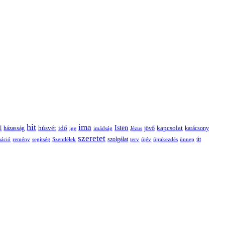
hit
ima
Isten
húsvét
idő
jövő
kapcsolat
karácsony
l
házasság
ige
imádság
Jézus
szeretet
szolgálat
máció
remény
segítség
Szentlélek
terv
újév
újrakezdés
ünnep
út