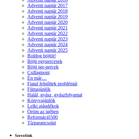
Adventi naptár 2017
Adventi naptár 2018
Adventi naptár 2019
Adventi naptár 2020
Adventi naptár 2021
Adventi naptár 2022
Adventi naptár 2023
Adventi naptár 2024
Adventi naptár 2025
Boldog böjtöt!
Böjti egypercesek
Böjti ige-percek
Csillagpont
Én már…
Fiatal felnőttek problémái
Filmajánlók
Halál, gyász, gyászfolyamat
Könyvajánlók
Lelki ajándékok
Öröm az igében
Reformáció500
Tízparancsolat
Szerzőink