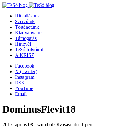
Hitvallásunk
Szerzőink
Történetünk
Kiadványaink
Támogatás
Hírlevél
TeSó folyóirat
A KRISZ
Facebook
X (Twitter)
Instagram
RSS
YouTube
Email
DominusFlevit18
2017. április 08., szombat
Olvasási idő: 1 perc