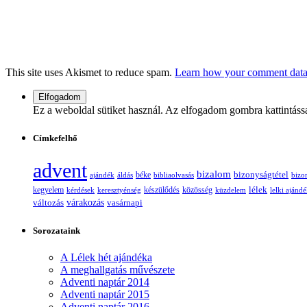
This site uses Akismet to reduce spam.
Learn how your comment data 
Ez a weboldal sütiket használ. Az elfogadom gombra kattintáss
Címkefelhő
advent
bizalom
bizonyságtétel
ajándék
áldás
béke
bibliaolvasás
bizo
lélek
kegyelem
készülődés
kérdések
keresztyénség
közösség
küzdelem
lelki ajánd
változás
várakozás
vasárnapi
Sorozataink
A Lélek hét ajándéka
A meghallgatás művészete
Adventi naptár 2014
Adventi naptár 2015
Adventi naptár 2016