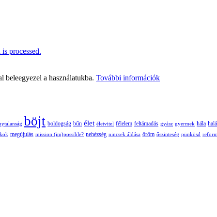
is processed.
al beleegyezel a használatukba.
További információk
böjt
élet
boldogság
bűn
félelem
nytalanság
életvitel
feltámadás
gyász
gyermek
hála
halá
nehézség
öröm
ékok
megújulás
mission (im)possible?
nincsek áldása
őszinteség
pünkösd
refor