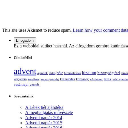
This site uses Akismet to reduce spam.
Learn how your comment data 
Ez a weboldal sütiket használ. Az elfogadom gombra kattintáss
Címkefelhő
advent
bizalom
bizonyságtétel
ajándék
áldás
béke
bibliaolvasás
bizo
lélek
kegyelem
készülődés
kérdések
keresztyénség
közösség
küzdelem
lelki ajánd
vasárnapi
vezetés
Sorozataink
A Lélek hét ajándéka
A meghallgatás művészete
Adventi naptár 2014
Adventi naptár 2015
Adventi naptár 2016