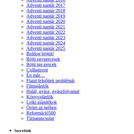
Adventi naptár 2017
Adventi naptár 2018
Adventi naptár 2019
Adventi naptár 2020
Adventi naptár 2021
Adventi naptár 2022
Adventi naptár 2023
Adventi naptár 2024
Adventi naptár 2025
Boldog böjtöt!
Böjti egypercesek
Böjti ige-percek
Csillagpont
Én már…
Fiatal felnőttek problémái
Filmajánlók
Halál, gyász, gyászfolyamat
Könyvajánlók
Lelki ajándékok
Öröm az igében
Reformáció500
Tízparancsolat
Szerzőink