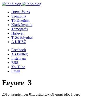
Hitvallásunk
Szerzőink
Történetünk
Kiadványaink
Támogatás
Hírlevél
TeSó folyóirat
A KRISZ
Facebook
X (Twitter)
Instagram
RSS
YouTube
Email
Eeyore_3
2016. szeptember 01., csütörtök
Olvasási idő: 1 perc