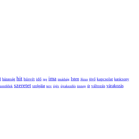
hit
ima
Isten
húsvét
idő
jövő
kapcsolat
karácsony
l
házasság
ige
imádság
Jézus
szeretet
változás
várakozás
szolgálat
zentlélek
terv
újév
újrakezdés
ünnep
út