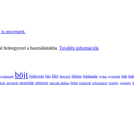
is processed.
al beleegyezel a használatukba.
További információk
böjt
élet
boldogság
bűn
félelem
nytalanság
életvitel
feltámadás
gyász
gyermek
hála
halá
nehézség
öröm
ékok
megtérés
megújulás
nincsek áldása
pünkösd
reformáció
remény
segítség
S