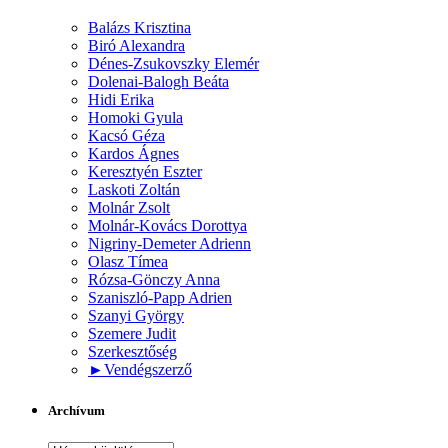
Balázs Krisztina
Biró Alexandra
Dénes-Zsukovszky Elemér
Dolenai-Balogh Beáta
Hidi Erika
Homoki Gyula
Kacsó Géza
Kardos Ágnes
Keresztyén Eszter
Laskoti Zoltán
Molnár Zsolt
Molnár-Kovács Dorottya
Nigriny-Demeter Adrienn
Olasz Tímea
Rózsa-Gönczy Anna
Szaniszló-Papp Adrien
Szanyi György
Szemere Judit
Szerkesztőség
►
Vendégszerző
Archívum