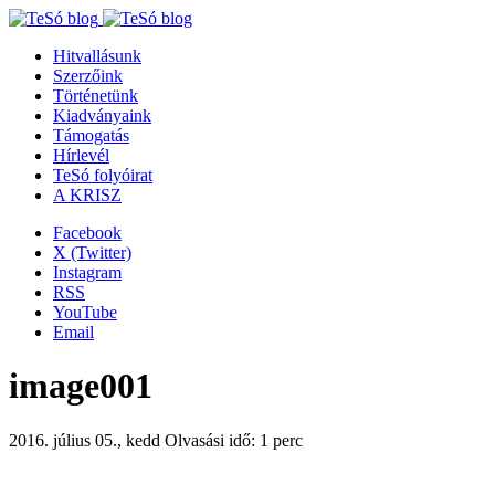
Hitvallásunk
Szerzőink
Történetünk
Kiadványaink
Támogatás
Hírlevél
TeSó folyóirat
A KRISZ
Facebook
X (Twitter)
Instagram
RSS
YouTube
Email
image001
2016. július 05., kedd
Olvasási idő: 1 perc