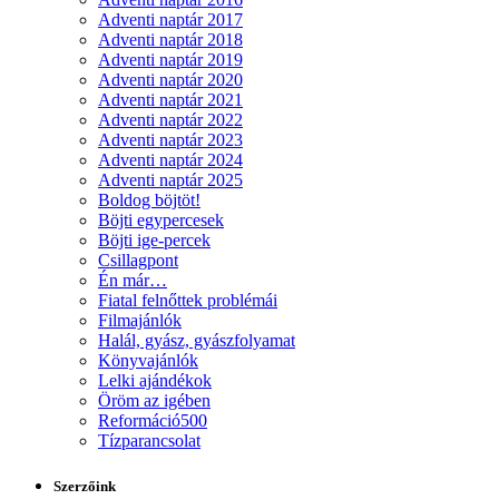
Adventi naptár 2017
Adventi naptár 2018
Adventi naptár 2019
Adventi naptár 2020
Adventi naptár 2021
Adventi naptár 2022
Adventi naptár 2023
Adventi naptár 2024
Adventi naptár 2025
Boldog böjtöt!
Böjti egypercesek
Böjti ige-percek
Csillagpont
Én már…
Fiatal felnőttek problémái
Filmajánlók
Halál, gyász, gyászfolyamat
Könyvajánlók
Lelki ajándékok
Öröm az igében
Reformáció500
Tízparancsolat
Szerzőink