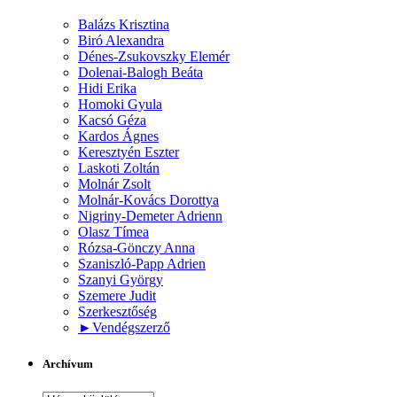
Balázs Krisztina
Biró Alexandra
Dénes-Zsukovszky Elemér
Dolenai-Balogh Beáta
Hidi Erika
Homoki Gyula
Kacsó Géza
Kardos Ágnes
Keresztyén Eszter
Laskoti Zoltán
Molnár Zsolt
Molnár-Kovács Dorottya
Nigriny-Demeter Adrienn
Olasz Tímea
Rózsa-Gönczy Anna
Szaniszló-Papp Adrien
Szanyi György
Szemere Judit
Szerkesztőség
►
Vendégszerző
Archívum