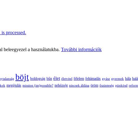
is processed.
al beleegyezel a használatukba.
További információk
böjt
élet
boldogság
bűn
félelem
nytalanság
életvitel
feltámadás
gyász
gyermek
hála
halá
nehézség
öröm
ékok
megújulás
mission (im)possible?
nincsek áldása
őszinteség
pünkösd
refor