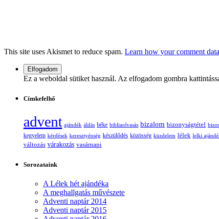
This site uses Akismet to reduce spam.
Learn how your comment data 
Ez a weboldal sütiket használ. Az elfogadom gombra kattintáss
Címkefelhő
advent
bizalom
bizonyságtétel
ajándék
áldás
béke
bibliaolvasás
bizo
lélek
kegyelem
készülődés
kérdések
keresztyénség
közösség
küzdelem
lelki ajánd
változás
várakozás
vasárnapi
Sorozataink
A Lélek hét ajándéka
A meghallgatás művészete
Adventi naptár 2014
Adventi naptár 2015
Adventi naptár 2016