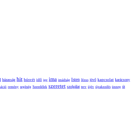
hit
ima
Isten
húsvét
idő
jövő
kapcsolat
karácsony
l
házasság
ige
imádság
Jézus
szeretet
szolgálat
máció
remény
segítség
Szentlélek
terv
újév
újrakezdés
ünnep
út