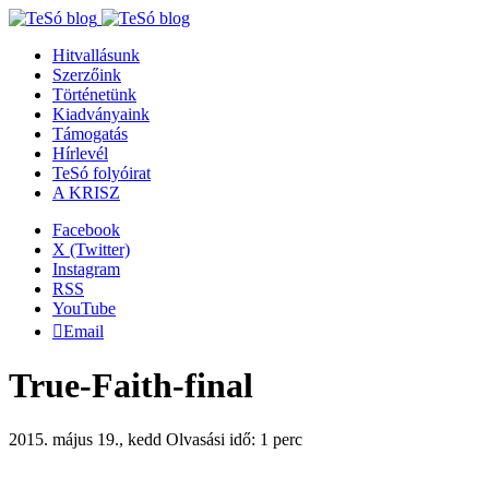
Hitvallásunk
Szerzőink
Történetünk
Kiadványaink
Támogatás
Hírlevél
TeSó folyóirat
A KRISZ
Facebook
X (Twitter)
Instagram
RSS
YouTube
Email
True-Faith-final
2015. május 19., kedd
Olvasási idő: 1 perc