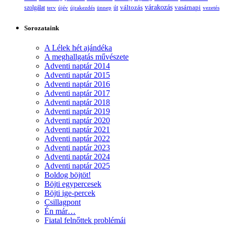
változás
várakozás
vasárnapi
szolgálat
terv
újév
újrakezdés
ünnep
út
vezetés
Sorozataink
A Lélek hét ajándéka
A meghallgatás művészete
Adventi naptár 2014
Adventi naptár 2015
Adventi naptár 2016
Adventi naptár 2017
Adventi naptár 2018
Adventi naptár 2019
Adventi naptár 2020
Adventi naptár 2021
Adventi naptár 2022
Adventi naptár 2023
Adventi naptár 2024
Adventi naptár 2025
Boldog böjtöt!
Böjti egypercesek
Böjti ige-percek
Csillagpont
Én már…
Fiatal felnőttek problémái