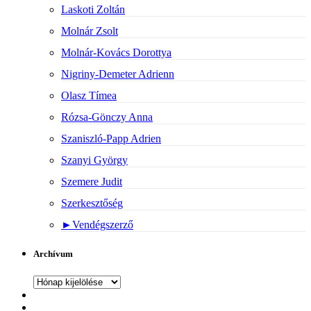
Laskoti Zoltán
Molnár Zsolt
Molnár-Kovács Dorottya
Nigriny-Demeter Adrienn
Olasz Tímea
Rózsa-Gönczy Anna
Szaniszló-Papp Adrien
Szanyi György
Szemere Judit
Szerkesztőség
►
Vendégszerző
Archívum
Archívum