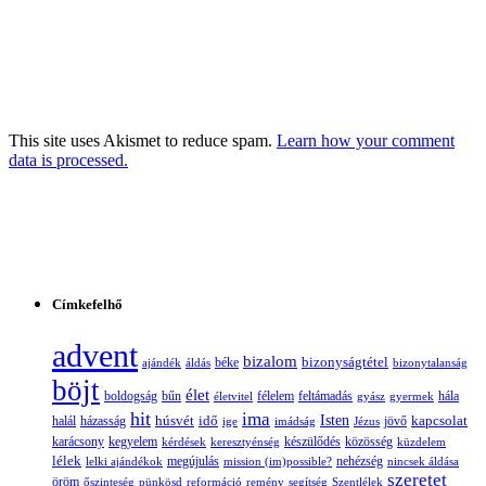
This site uses Akismet to reduce spam.
Learn how your comment
data is processed.
Címkefelhő
advent
bizalom
bizonyságtétel
ajándék
áldás
béke
bizonytalanság
böjt
élet
boldogság
bűn
félelem
életvitel
feltámadás
gyász
gyermek
hála
hit
ima
Isten
húsvét
idő
jövő
kapcsolat
halál
házasság
ige
imádság
Jézus
karácsony
kegyelem
készülődés
kérdések
keresztyénség
közösség
küzdelem
lélek
nehézség
lelki ajándékok
megújulás
mission (im)possible?
nincsek áldása
szeretet
öröm
őszinteség
pünkösd
reformáció
remény
segítség
Szentlélek