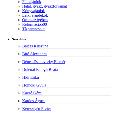
Filmajánlók
Halál, gyász, gyászfolyamat
Könyvajánlók
Lelki ajándékok
Öröm az igében
Reformáció500
Tízparancsolat
Szerzőink
Balázs Krisztina
Biró Alexandra
Dénes-Zsukovszky Elemér
Dolenai-Balogh Beáta
Hidi Erika
Homoki Gyula
Kacsó Géza
Kardos Ágnes
Keresztyén Eszter