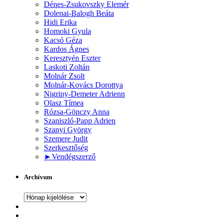
Dénes-Zsukovszky Elemér
Dolenai-Balogh Beáta
Hidi Erika
Homoki Gyula
Kacsó Géza
Kardos Ágnes
Keresztyén Eszter
Laskoti Zoltán
Molnár Zsolt
Molnár-Kovács Dorottya
Nigriny-Demeter Adrienn
Olasz Tímea
Rózsa-Gönczy Anna
Szaniszló-Papp Adrien
Szanyi György
Szemere Judit
Szerkesztőség
►
Vendégszerző
Archívum
Archívum