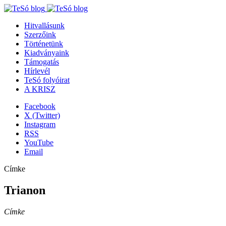
Hitvallásunk
Szerzőink
Történetünk
Kiadványaink
Támogatás
Hírlevél
TeSó folyóirat
A KRISZ
Facebook
X (Twitter)
Instagram
RSS
YouTube
Email
Címke
Trianon
Címke