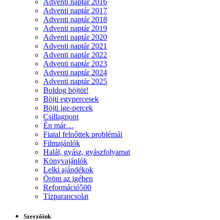
Adventi naptár 2016
Adventi naptár 2017
Adventi naptár 2018
Adventi naptár 2019
Adventi naptár 2020
Adventi naptár 2021
Adventi naptár 2022
Adventi naptár 2023
Adventi naptár 2024
Adventi naptár 2025
Boldog böjtöt!
Böjti egypercesek
Böjti ige-percek
Csillagpont
Én már…
Fiatal felnőttek problémái
Filmajánlók
Halál, gyász, gyászfolyamat
Könyvajánlók
Lelki ajándékok
Öröm az igében
Reformáció500
Tízparancsolat
Szerzőink