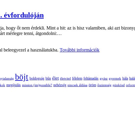
. évfordulóján
tja, hogy őt nem érdekli. Mint a hit: az is hisz valamiben, aki azt bi
árt mérlegre tenni, átgondolni:…
al beleegyezel a használatukba.
További információk
böjt
élet
boldogság
bűn
félelem
nytalanság
életvitel
feltámadás
gyász
gyermek
hála
halá
nehézség
öröm
ékok
megújulás
mission (im)possible?
nincsek áldása
őszinteség
pünkösd
refor