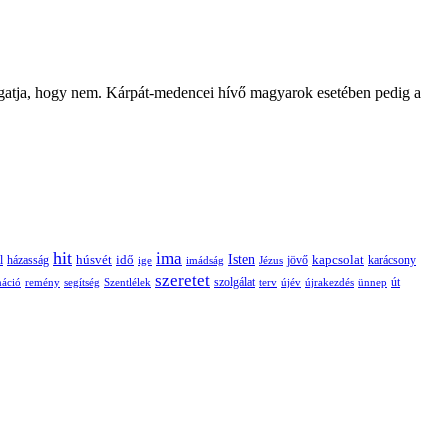
zonygatja, hogy nem. Kárpát-medencei hívő magyarok esetében pedig a
hit
ima
Isten
húsvét
idő
jövő
kapcsolat
karácsony
l
házasság
ige
imádság
Jézus
szeretet
szolgálat
máció
remény
segítség
Szentlélek
terv
újév
újrakezdés
ünnep
út