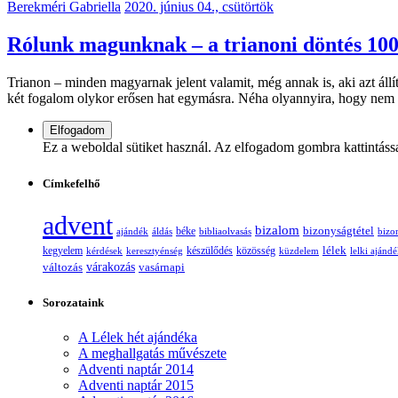
Berekméri Gabriella
2020. június 04., csütörtök
Rólunk magunknak – a trianoni döntés 100
Trianon – minden magyarnak jelent valamit, még annak is, aki azt állí
két fogalom olykor erősen hat egymásra. Néha olyannyira, hogy nem 
Ez a weboldal sütiket használ. Az elfogadom gombra kattintáss
Címkefelhő
advent
bizalom
bizonyságtétel
ajándék
áldás
béke
bibliaolvasás
bizo
lélek
kegyelem
készülődés
kérdések
keresztyénség
közösség
küzdelem
lelki ajánd
változás
várakozás
vasárnapi
Sorozataink
A Lélek hét ajándéka
A meghallgatás művészete
Adventi naptár 2014
Adventi naptár 2015