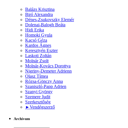
Balázs Krisztina
Biró Alexandra
Dénes-Zsukovszky Elemér
Dolenai-Balogh Beáta
Hidi Erika
Homoki Gyula
Kacsó Géza
Kardos Ágnes
Keresztyén Eszter
Laskoti Zoltán
Molnár Zsolt
Molnár-Kovács Dorottya
Nigriny-Demeter Adrienn
Olasz Tímea
Rózsa-Gönczy Anna
Szaniszló-Papp Adrien
Szanyi György
Szemere Judit
Szerkesztőség
►
Vendégszerző
Archívum