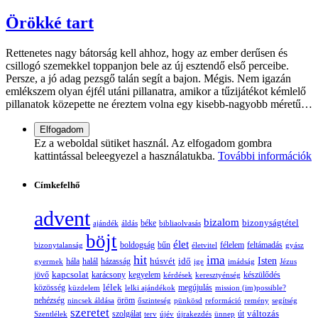
Örökké tart
Rettenetes nagy bátorság kell ahhoz, hogy az ember derűsen és
csillogó szemekkel toppanjon bele az új esztendő első perceibe.
Persze, a jó adag pezsgő talán segít a bajon. Mégis. Nem igazán
emlékszem olyan éjfél utáni pillanatra, amikor a tűzijátékot kémlelő
pillanatok közepette ne éreztem volna egy kisebb-nagyobb méretű…
Ez a weboldal sütiket használ. Az elfogadom gombra
kattintással beleegyezel a használatukba.
További információk
Címkefelhő
advent
bizalom
bizonyságtétel
ajándék
áldás
béke
bibliaolvasás
böjt
élet
boldogság
bűn
félelem
bizonytalanság
életvitel
feltámadás
gyász
hit
ima
Isten
húsvét
idő
gyermek
hála
halál
házasság
ige
imádság
Jézus
jövő
kapcsolat
karácsony
kegyelem
készülődés
kérdések
keresztyénség
lélek
közösség
küzdelem
lelki ajándékok
megújulás
mission (im)possible?
nehézség
öröm
nincsek áldása
őszinteség
pünkösd
reformáció
remény
segítség
szeretet
változás
szolgálat
Szentlélek
terv
újév
újrakezdés
ünnep
út