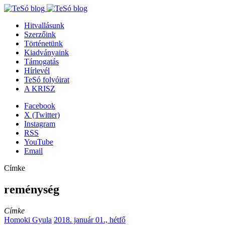
Hitvallásunk
Szerzőink
Történetünk
Kiadványaink
Támogatás
Hírlevél
TeSó folyóirat
A KRISZ
Facebook
X (Twitter)
Instagram
RSS
YouTube
Email
Címke
reménység
Címke
Homoki Gyula
2018. január 01., hétfő