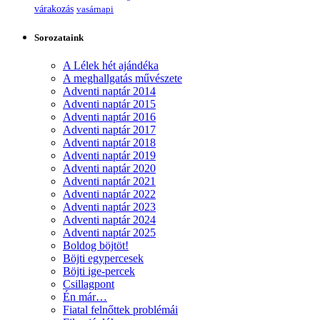
várakozás
vasárnapi
Sorozataink
A Lélek hét ajándéka
A meghallgatás művészete
Adventi naptár 2014
Adventi naptár 2015
Adventi naptár 2016
Adventi naptár 2017
Adventi naptár 2018
Adventi naptár 2019
Adventi naptár 2020
Adventi naptár 2021
Adventi naptár 2022
Adventi naptár 2023
Adventi naptár 2024
Adventi naptár 2025
Boldog böjtöt!
Böjti egypercesek
Böjti ige-percek
Csillagpont
Én már…
Fiatal felnőttek problémái