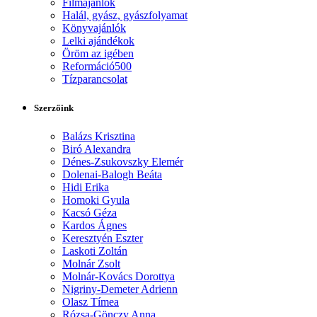
Filmajánlók
Halál, gyász, gyászfolyamat
Könyvajánlók
Lelki ajándékok
Öröm az igében
Reformáció500
Tízparancsolat
Szerzőink
Balázs Krisztina
Biró Alexandra
Dénes-Zsukovszky Elemér
Dolenai-Balogh Beáta
Hidi Erika
Homoki Gyula
Kacsó Géza
Kardos Ágnes
Keresztyén Eszter
Laskoti Zoltán
Molnár Zsolt
Molnár-Kovács Dorottya
Nigriny-Demeter Adrienn
Olasz Tímea
Rózsa-Gönczy Anna