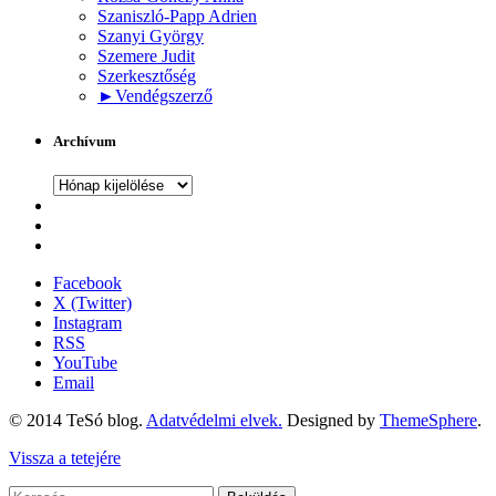
Szaniszló-Papp Adrien
Szanyi György
Szemere Judit
Szerkesztőség
►
Vendégszerző
Archívum
Archívum
Facebook
X (Twitter)
Instagram
RSS
YouTube
Email
© 2014 TeSó blog.
Adatvédelmi elvek.
Designed by
ThemeSphere
.
Vissza a tetejére