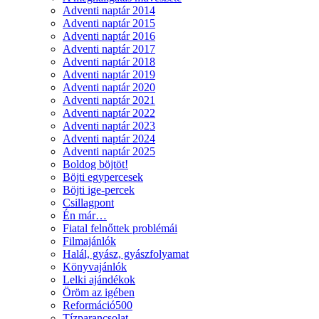
Adventi naptár 2014
Adventi naptár 2015
Adventi naptár 2016
Adventi naptár 2017
Adventi naptár 2018
Adventi naptár 2019
Adventi naptár 2020
Adventi naptár 2021
Adventi naptár 2022
Adventi naptár 2023
Adventi naptár 2024
Adventi naptár 2025
Boldog böjtöt!
Böjti egypercesek
Böjti ige-percek
Csillagpont
Én már…
Fiatal felnőttek problémái
Filmajánlók
Halál, gyász, gyászfolyamat
Könyvajánlók
Lelki ajándékok
Öröm az igében
Reformáció500
Tízparancsolat