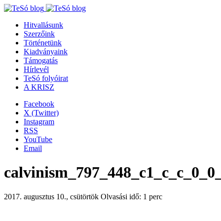
Hitvallásunk
Szerzőink
Történetünk
Kiadványaink
Támogatás
Hírlevél
TeSó folyóirat
A KRISZ
Facebook
X (Twitter)
Instagram
RSS
YouTube
Email
calvinism_797_448_c1_c_c_0_0_
2017. augusztus 10., csütörtök
Olvasási idő: 1 perc