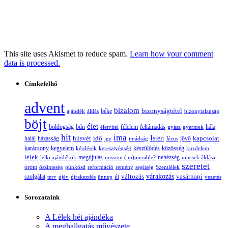
This site uses Akismet to reduce spam.
Learn how your comment
data is processed.
Címkefelhő
advent
bizalom
bizonyságtétel
ajándék
áldás
béke
bizonytalanság
böjt
élet
boldogság
bűn
félelem
életvitel
feltámadás
gyász
gyermek
hála
hit
ima
Isten
húsvét
idő
jövő
kapcsolat
halál
házasság
ige
imádság
Jézus
karácsony
kegyelem
készülődés
kérdések
keresztyénség
közösség
küzdelem
lélek
nehézség
lelki ajándékok
megújulás
mission (im)possible?
nincsek áldása
szeretet
öröm
őszinteség
pünkösd
reformáció
remény
segítség
Szentlélek
változás
várakozás
vasárnapi
szolgálat
terv
újév
újrakezdés
ünnep
út
vezetés
Sorozataink
A Lélek hét ajándéka
A meghallgatás művészete