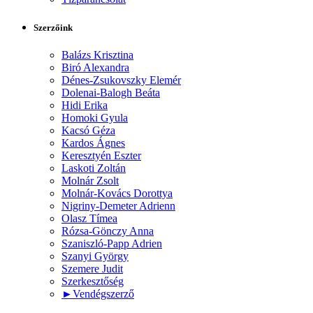
Szerzőink
Balázs Krisztina
Biró Alexandra
Dénes-Zsukovszky Elemér
Dolenai-Balogh Beáta
Hidi Erika
Homoki Gyula
Kacsó Géza
Kardos Ágnes
Keresztyén Eszter
Laskoti Zoltán
Molnár Zsolt
Molnár-Kovács Dorottya
Nigriny-Demeter Adrienn
Olasz Tímea
Rózsa-Gönczy Anna
Szaniszló-Papp Adrien
Szanyi György
Szemere Judit
Szerkesztőség
►
Vendégszerző