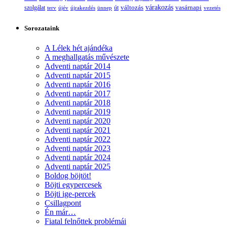
változás
várakozás
vasárnapi
szolgálat
terv
újév
újrakezdés
ünnep
út
vezetés
Sorozataink
A Lélek hét ajándéka
A meghallgatás művészete
Adventi naptár 2014
Adventi naptár 2015
Adventi naptár 2016
Adventi naptár 2017
Adventi naptár 2018
Adventi naptár 2019
Adventi naptár 2020
Adventi naptár 2021
Adventi naptár 2022
Adventi naptár 2023
Adventi naptár 2024
Adventi naptár 2025
Boldog böjtöt!
Böjti egypercesek
Böjti ige-percek
Csillagpont
Én már…
Fiatal felnőttek problémái