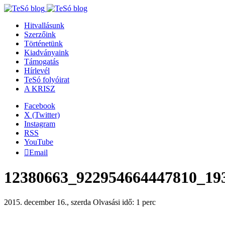
Hitvallásunk
Szerzőink
Történetünk
Kiadványaink
Támogatás
Hírlevél
TeSó folyóirat
A KRISZ
Facebook
X (Twitter)
Instagram
RSS
YouTube
Email
12380663_922954664447810_19
2015. december 16., szerda
Olvasási idő: 1 perc