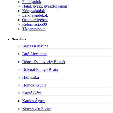
Filmajánlók
Halál, gyász, gyászfolyamat
Könyvajánlók
Lelki ajándékok
Öröm az igében
Reformáció500
Tízparancsolat
Szerzőink
Balázs Krisztina
Biró Alexandra
Dénes-Zsukovszky Elemér
Dolenai-Balogh Beáta
Hidi Erika
Homoki Gyula
Kacsó Géza
Kardos Ágnes
Keresztyén Eszter