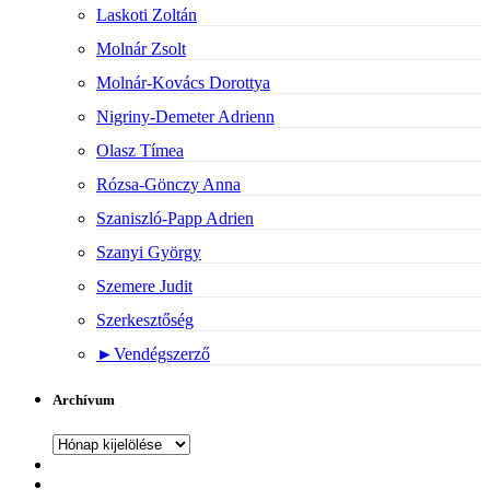
Laskoti Zoltán
Molnár Zsolt
Molnár-Kovács Dorottya
Nigriny-Demeter Adrienn
Olasz Tímea
Rózsa-Gönczy Anna
Szaniszló-Papp Adrien
Szanyi György
Szemere Judit
Szerkesztőség
►
Vendégszerző
Archívum
Archívum