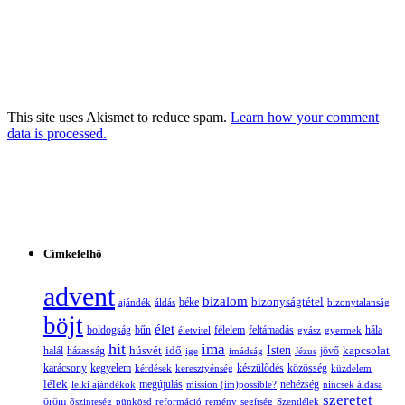
This site uses Akismet to reduce spam.
Learn how your comment
data is processed.
Címkefelhő
advent
bizalom
bizonyságtétel
ajándék
áldás
béke
bizonytalanság
böjt
élet
boldogság
bűn
félelem
életvitel
feltámadás
gyász
gyermek
hála
hit
ima
Isten
húsvét
idő
jövő
kapcsolat
halál
házasság
ige
imádság
Jézus
karácsony
kegyelem
készülődés
kérdések
keresztyénség
közösség
küzdelem
lélek
nehézség
lelki ajándékok
megújulás
mission (im)possible?
nincsek áldása
szeretet
öröm
őszinteség
pünkösd
reformáció
remény
segítség
Szentlélek