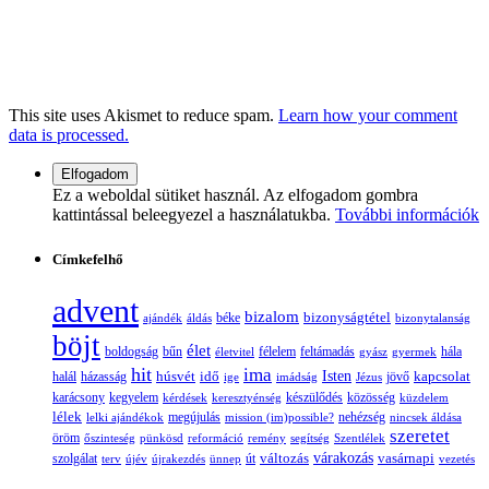
This site uses Akismet to reduce spam.
Learn how your comment
data is processed.
Ez a weboldal sütiket használ. Az elfogadom gombra
kattintással beleegyezel a használatukba.
További információk
Címkefelhő
advent
bizalom
bizonyságtétel
ajándék
áldás
béke
bizonytalanság
böjt
élet
boldogság
bűn
félelem
életvitel
feltámadás
gyász
gyermek
hála
hit
ima
Isten
húsvét
idő
jövő
kapcsolat
halál
házasság
ige
imádság
Jézus
karácsony
kegyelem
készülődés
kérdések
keresztyénség
közösség
küzdelem
lélek
nehézség
lelki ajándékok
megújulás
mission (im)possible?
nincsek áldása
szeretet
öröm
őszinteség
pünkösd
reformáció
remény
segítség
Szentlélek
változás
várakozás
vasárnapi
szolgálat
terv
újév
újrakezdés
ünnep
út
vezetés