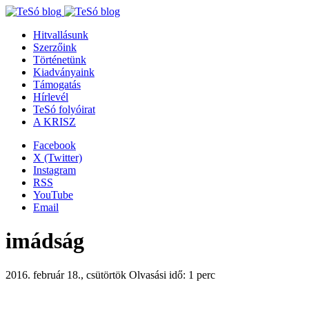
Hitvallásunk
Szerzőink
Történetünk
Kiadványaink
Támogatás
Hírlevél
TeSó folyóirat
A KRISZ
Facebook
X (Twitter)
Instagram
RSS
YouTube
Email
imádság
2016. február 18., csütörtök
Olvasási idő: 1 perc