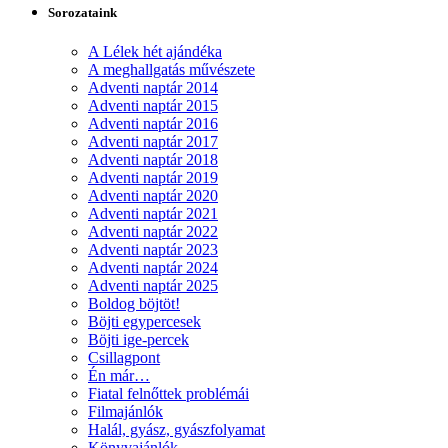
Sorozataink
A Lélek hét ajándéka
A meghallgatás művészete
Adventi naptár 2014
Adventi naptár 2015
Adventi naptár 2016
Adventi naptár 2017
Adventi naptár 2018
Adventi naptár 2019
Adventi naptár 2020
Adventi naptár 2021
Adventi naptár 2022
Adventi naptár 2023
Adventi naptár 2024
Adventi naptár 2025
Boldog böjtöt!
Böjti egypercesek
Böjti ige-percek
Csillagpont
Én már…
Fiatal felnőttek problémái
Filmajánlók
Halál, gyász, gyászfolyamat
Könyvajánlók