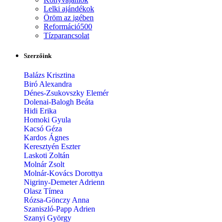
Lelki ajándékok
Öröm az igében
Reformáció500
Tízparancsolat
Szerzőink
Balázs Krisztina
Biró Alexandra
Dénes-Zsukovszky Elemér
Dolenai-Balogh Beáta
Hidi Erika
Homoki Gyula
Kacsó Géza
Kardos Ágnes
Keresztyén Eszter
Laskoti Zoltán
Molnár Zsolt
Molnár-Kovács Dorottya
Nigriny-Demeter Adrienn
Olasz Tímea
Rózsa-Gönczy Anna
Szaniszló-Papp Adrien
Szanyi György