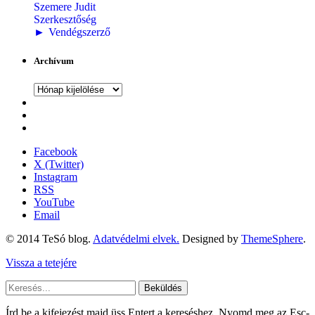
Szemere Judit
Szerkesztőség
►
Vendégszerző
Archívum
Archívum
Facebook
X (Twitter)
Instagram
RSS
YouTube
Email
© 2014 TeSó blog.
Adatvédelmi elvek.
Designed by
ThemeSphere
.
Vissza a tetejére
Beküldés
Írd be a kifejezést majd üss Entert a kereséshez. Nyomd meg az Esc-