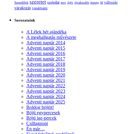
szeretet
változás
szolgálat
Szentlélek
terv
újév
újrakezdés
ünnep
út
várakozás
vasárnapi
Sorozataink
A Lélek hét ajándéka
A meghallgatás művészete
Adventi naptár 2014
Adventi naptár 2015
Adventi naptár 2016
Adventi naptár 2017
Adventi naptár 2018
Adventi naptár 2019
Adventi naptár 2020
Adventi naptár 2021
Adventi naptár 2022
Adventi naptár 2023
Adventi naptár 2024
Adventi naptár 2025
Boldog böjtöt!
Böjti egypercesek
Böjti ige-percek
Csillagpont
Én már…