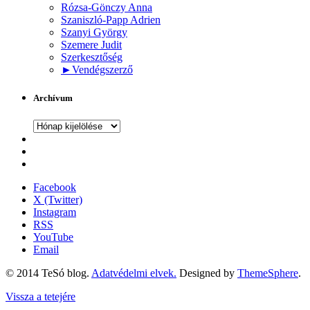
Rózsa-Gönczy Anna
Szaniszló-Papp Adrien
Szanyi György
Szemere Judit
Szerkesztőség
►
Vendégszerző
Archívum
Archívum
Facebook
X (Twitter)
Instagram
RSS
YouTube
Email
© 2014 TeSó blog.
Adatvédelmi elvek.
Designed by
ThemeSphere
.
Vissza a tetejére