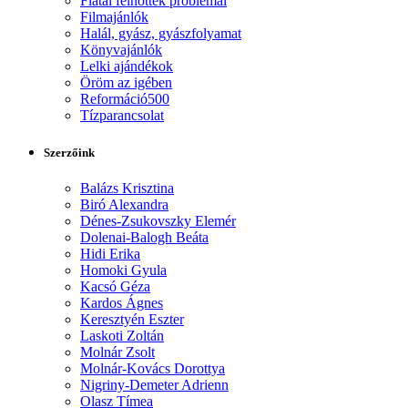
Fiatal felnőttek problémái
Filmajánlók
Halál, gyász, gyászfolyamat
Könyvajánlók
Lelki ajándékok
Öröm az igében
Reformáció500
Tízparancsolat
Szerzőink
Balázs Krisztina
Biró Alexandra
Dénes-Zsukovszky Elemér
Dolenai-Balogh Beáta
Hidi Erika
Homoki Gyula
Kacsó Géza
Kardos Ágnes
Keresztyén Eszter
Laskoti Zoltán
Molnár Zsolt
Molnár-Kovács Dorottya
Nigriny-Demeter Adrienn
Olasz Tímea