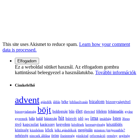
This site uses Akismet to reduce spam.
Learn how your comment
data is processed.
Ez a weboldal sütiket használ. Az elfogadom gombra
kattintással beleegyezel a használatukba.
További információk
Címkefelhő
advent
bizalom
bizonyságtétel
ajándék
áldás
béke
bibliaolvasás
böjt
élet
boldogság
bűn
félelem
bizonytalanság
életvitel
feltámadás
gyász
hit
ima
Isten
húsvét
idő
gyermek
hála
halál
házasság
ige
imádság
Jézus
jövő
kapcsolat
karácsony
kegyelem
készülődés
kérdések
keresztyénség
lélek
közösség
küzdelem
lelki ajándékok
megújulás
mission (im)possible?
nehézség
öröm
nincsek áldása
őszinteség
pünkösd
reformáció
remény
segítség