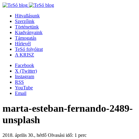
Hitvallásunk
Szerzőink
Történetünk
Kiadványaink
Támogatás
Hírlevél
TeSó folyóirat
A KRISZ
Facebook
X (Twitter)
Instagram
RSS
YouTube
Email
marta-esteban-fernando-2489-
unsplash
2018. április 30., hétfő
Olvasási idő: 1 perc