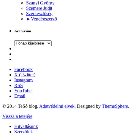
Szanyi György
Szemere Judit
Szerkesztőség
►
Vendégszerző
Archívum
Archívum
Facebook
X (Twitter)
Instagram
RSS
YouTube
Email
© 2014 TeSó blog.
Adatvédelmi elvek.
Designed by
ThemeSphere
.
Vissza a tetejére
Hitvallásunk
Szerzőink