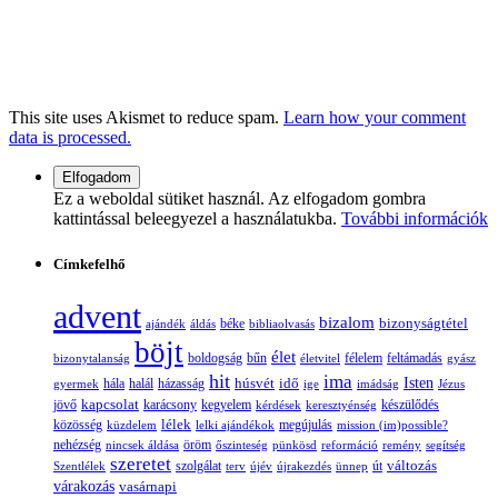
This site uses Akismet to reduce spam.
Learn how your comment
data is processed.
Ez a weboldal sütiket használ. Az elfogadom gombra
kattintással beleegyezel a használatukba.
További információk
Címkefelhő
advent
bizalom
bizonyságtétel
ajándék
áldás
béke
bibliaolvasás
böjt
élet
boldogság
bűn
félelem
bizonytalanság
életvitel
feltámadás
gyász
hit
ima
Isten
húsvét
idő
gyermek
hála
halál
házasság
ige
imádság
Jézus
jövő
kapcsolat
karácsony
kegyelem
készülődés
kérdések
keresztyénség
lélek
közösség
küzdelem
lelki ajándékok
megújulás
mission (im)possible?
nehézség
öröm
nincsek áldása
őszinteség
pünkösd
reformáció
remény
segítség
szeretet
változás
szolgálat
Szentlélek
terv
újév
újrakezdés
ünnep
út
várakozás
vasárnapi