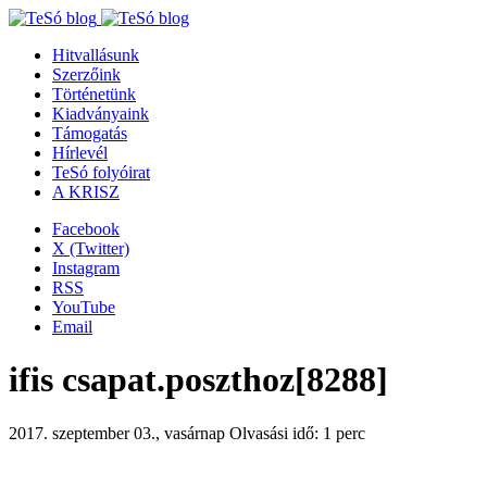
Hitvallásunk
Szerzőink
Történetünk
Kiadványaink
Támogatás
Hírlevél
TeSó folyóirat
A KRISZ
Facebook
X (Twitter)
Instagram
RSS
YouTube
Email
ifis csapat.poszthoz[8288]
2017. szeptember 03., vasárnap
Olvasási idő: 1 perc