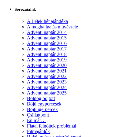
Sorozataink
A Lélek hét ajándéka
A meghallgatás művészete
Adventi naptár 2014
Adventi naptár 2015
Adventi naptár 2016
Adventi naptár 2017
Adventi naptár 2018
Adventi naptár 2019
Adventi naptár 2020
Adventi naptár 2021
Adventi naptár 2022
Adventi naptár 2023
Adventi naptár 2024
Adventi naptár 2025
Boldog böjtöt!
Böjti egypercesek
Böjti ige-percek
Csillagpont
Én már…
Fiatal felnőttek problémái
Filmajánlók
Halál, gyász, gyászfolyamat