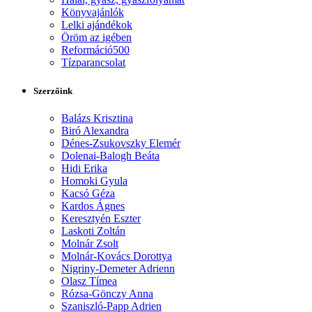
Könyvajánlók
Lelki ajándékok
Öröm az igében
Reformáció500
Tízparancsolat
Szerzőink
Balázs Krisztina
Biró Alexandra
Dénes-Zsukovszky Elemér
Dolenai-Balogh Beáta
Hidi Erika
Homoki Gyula
Kacsó Géza
Kardos Ágnes
Keresztyén Eszter
Laskoti Zoltán
Molnár Zsolt
Molnár-Kovács Dorottya
Nigriny-Demeter Adrienn
Olasz Tímea
Rózsa-Gönczy Anna
Szaniszló-Papp Adrien