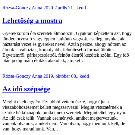
Rózsa-Gönczy Anna
2020. április 21., kedd
Lehetőség a mostra
Gyerekkorom óta szeretek álmodozni. Gyakran képzeltem azt, hogy
tündér, orvosnő vagy éppen tanítónő vagyok, esetleg anyuka, aki
háztartást vezet és gyereket nevel. Aztán persze, ahogy nőttem az
álmok is változtak, komolyabb, felnőttesebb formát öltöttek.
Egyetemről, párkapcsolatról, felnőtt életről kezdtek szólni. Egy idő
után pedig már célokká alakultak, amiket…
Rózsa-Gönczy Anna
2019. október 08., kedd
Az idő szépsége
Megint eltelt egy év. Ezt abból vettem észre, hogy újra a
visszaköltözésemet kellett megszervezni. Megint visszatérnek a
szürke hétköznapok, amiket nem szeretek. Megint eltelt egy nyár.
Az idő csak telik. Vannak események, amiket megtervezünk,
vannak olyanok, amiket nem. Van olyan, hogy mennünk kell, de
van, hogy maradnunk. Van,…