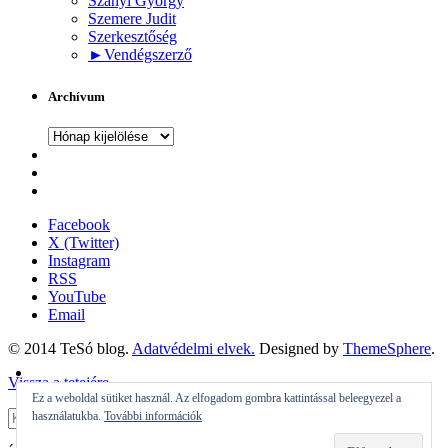
Szanyi György
Szemere Judit
Szerkesztőség
►
Vendégszerző
Archívum
Archívum
Facebook
X (Twitter)
Instagram
RSS
YouTube
Email
© 2014 TeSó blog.
Adatvédelmi elvek.
Designed by
ThemeSphere
.
Vissza a tetejére
Ez a weboldal sütiket használ. Az elfogadom gombra kattintással beleegyezel a
használatukba.
További információk
Beküldés