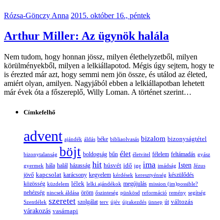
Rózsa-Gönczy Anna
2015. október 16., péntek
Arthur Miller: Az ügynök halála
Nem tudom, hogy honnan jössz, milyen élethelyzetből, milyen
körülményekből, milyen a lelkiállapotod. Mégis úgy sejtem, hogy te
is érezted már azt, hogy semmi nem jön össze, és utálod az életed,
amiért olyan, amilyen. Nagyjából ebben a lelkiállapotban lehetett
már évek óta a főszereplő, Willy Loman. A történet szerint…
Címkefelhő
advent
bizalom
bizonyságtétel
ajándék
áldás
béke
bibliaolvasás
böjt
élet
boldogság
bűn
félelem
bizonytalanság
életvitel
feltámadás
gyász
hit
ima
Isten
húsvét
idő
gyermek
hála
halál
házasság
ige
imádság
Jézus
jövő
kapcsolat
karácsony
kegyelem
készülődés
kérdések
keresztyénség
lélek
közösség
küzdelem
lelki ajándékok
megújulás
mission (im)possible?
nehézség
öröm
nincsek áldása
őszinteség
pünkösd
reformáció
remény
segítség
szeretet
változás
szolgálat
Szentlélek
terv
újév
újrakezdés
ünnep
út
várakozás
vasárnapi