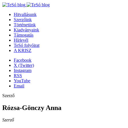
Hitvallásunk
Szerzőink
Történetünk
Kiadványaink
Támogatás
Hírlevél
TeSó folyóirat
A KRISZ
Facebook
X (Twitter)
Instagram
RSS
YouTube
Email
Szerző
Rózsa-Gönczy Anna
Szerző