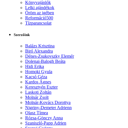
Könyvajánlók
Lelki ajándékok
Öröm az igében
Reformáció500
Tízparancsolat
Szerzőink
Balázs Krisztina
Biró Alexandra
Dénes-Zsukovszky Elemér
Dolenai-Balogh Beáta
Hidi Erika
Homoki Gyula
Kacsó Géza
Kardos Ágnes
Keresztyén Eszter
Laskoti Zoltán
Molnár Zsolt
Molnár-Kovács Dorottya
Nigriny-Demeter Adrienn
Olasz Tímea
Rózsa-Gönczy Anna
Szaniszló-Papp Adrien