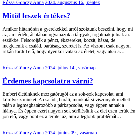
Rózsa-Gönczy Anna
2024. augusztus 16., péntek
Mitől leszek értékes?
Amikor hittanórán a gyerekekkel arról szoktunk beszélni, hogy mi
az, ami érték, általában ugyanazok a tárgyak, fogalmak jutnak az
eszükbe. Felsorolják a pénzt, ékszereket, kocsit, házat, de
megjelenik a család, barátság, szeretet is. Az viszont csak nagyon
ritkán fordul elő, hogy ilyenkor valaki az életet, vagy akár a…
Rózsa-Gönczy Anna
2024. július 14., vasárnap
Érdemes kapcsolatra várni?
Emberi életünknek mozgatórugói az a sok-sok kapcsolat, ami
körülvesz minket. A családi, baráti, munkatársi viszonyok mellett
talán a legmeghatározóbb a párkapcsolat, vagy éppen annak a
hiánya. És éppen ezért nagyon sok sérülésünk az élet ezen területén
jön elő, vagy pont ez a terület az, ami a legtöbb problémát…
Rózsa-Gönczy Anna
2024. június 09., vasárnap