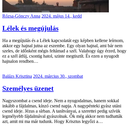
Rózsa-Gönczy Anna
2024. május 14., kedd
Lélek és megújulás
Ha a megújulás és a Lélek kapcsolatát egy képben kellene leírnom,
akkor egy hajnal jutna az eszembe. Egy olyan hajnal, ami bár nem
szeles, de időnként mégis feltámad a szél. Valahogy úgy érzed, hogy
ez a szél átfúj, csontig hatol, szinte megtisztít. És ezen a nyugodt
hajnalon rendben…
Balázs Krisztina
2024. március 30., szombat
Személyes üzenet
Nagyszombat a csend ideje. Nem a nyugodalmas, hanem sokkal
inkább a fájdalmas, kínzó csend napja. A nagypénteki gyász utáni
csend ideje. Jézus a sírban. A tanítványai, a szerettei pedig szívük
legmélyebb fájdalmával gyászolnak. Ők még akkor nem tudhatták
azt, amit mi ma már tudunk. Hogy Krisztus legyőzi a…