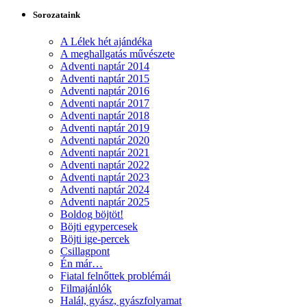
Sorozataink
A Lélek hét ajándéka
A meghallgatás művészete
Adventi naptár 2014
Adventi naptár 2015
Adventi naptár 2016
Adventi naptár 2017
Adventi naptár 2018
Adventi naptár 2019
Adventi naptár 2020
Adventi naptár 2021
Adventi naptár 2022
Adventi naptár 2023
Adventi naptár 2024
Adventi naptár 2025
Boldog böjtöt!
Böjti egypercesek
Böjti ige-percek
Csillagpont
Én már…
Fiatal felnőttek problémái
Filmajánlók
Halál, gyász, gyászfolyamat