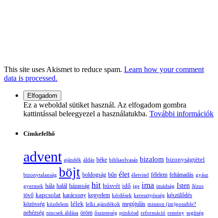
This site uses Akismet to reduce spam.
Learn how your comment
data is processed.
Ez a weboldal sütiket használ. Az elfogadom gombra
kattintással beleegyezel a használatukba.
További információk
Címkefelhő
advent
bizalom
bizonyságtétel
ajándék
áldás
béke
bibliaolvasás
böjt
élet
boldogság
bűn
félelem
bizonytalanság
életvitel
feltámadás
gyász
hit
ima
Isten
húsvét
idő
gyermek
hála
halál
házasság
ige
imádság
Jézus
jövő
kapcsolat
karácsony
kegyelem
készülődés
kérdések
keresztyénség
lélek
közösség
küzdelem
lelki ajándékok
megújulás
mission (im)possible?
nehézség
öröm
nincsek áldása
őszinteség
pünkösd
reformáció
remény
segítség