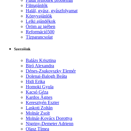
Fiatal felnőttek problémái
Filmajánlók
Halál, gyász, gyászfolyamat
Könyvajánlók
Lelki ajándékok
Öröm az igében
Reformáció500
Tízparancsolat
Szerzőink
Balázs Krisztina
Biró Alexandra
Dénes-Zsukovszky Elemér
Dolenai-Balogh Beáta
Hidi Erika
Homoki Gyula
Kacsó Géza
Kardos Ágnes
Keresztyén Eszter
Laskoti Zoltán
Molnár Zsolt
Molnár-Kovács Dorottya
Nigriny-Demeter Adrienn
Olasz Tímea