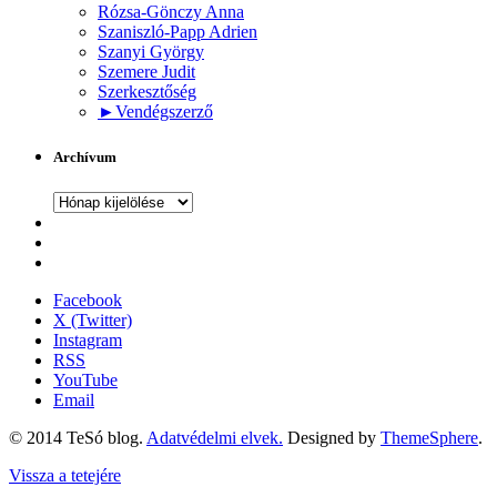
Rózsa-Gönczy Anna
Szaniszló-Papp Adrien
Szanyi György
Szemere Judit
Szerkesztőség
►
Vendégszerző
Archívum
Archívum
Facebook
X (Twitter)
Instagram
RSS
YouTube
Email
© 2014 TeSó blog.
Adatvédelmi elvek.
Designed by
ThemeSphere
.
Vissza a tetejére