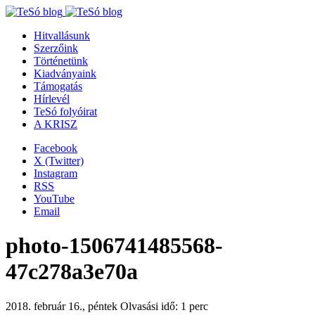
Hitvallásunk
Szerzőink
Történetünk
Kiadványaink
Támogatás
Hírlevél
TeSó folyóirat
A KRISZ
Facebook
X (Twitter)
Instagram
RSS
YouTube
Email
photo-1506741485568-
47c278a3e70a
2018. február 16., péntek
Olvasási idő: 1 perc