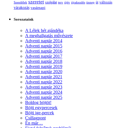
szeretet
változás
szolgálat
Szentlélek
terv
újév
újrakezdés
ünnep
út
várakozás
vasárnapi
Sorozataink
A Lélek hét ajándéka
A meghallgatás művészete
Adventi naptár 2014
Adventi naptár 2015
Adventi naptár 2016
Adventi naptár 2017
Adventi naptár 2018
Adventi naptár 2019
Adventi naptár 2020
Adventi naptár 2021
Adventi naptár 2022
Adventi naptár 2023
Adventi naptár 2024
Adventi naptár 2025
Boldog böjtöt!
Böjti egypercesek
Böjti ige-percek
Csillagpont
Én már…