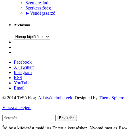
Szemere Judit
Szerkesztőség
►
Vendégszerző
Archívum
Archívum
Facebook
X (Twitter)
Instagram
RSS
YouTube
Email
© 2014 TeSó blog.
Adatvédelmi elvek.
Designed by
ThemeSphere
.
Vissza a tetejére
Beküldés
Írd be a kifejezést majd üss Entert a kereséshez. Nyomd meg az Esc-