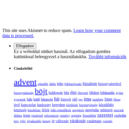
This site uses Akismet to reduce spam.
Learn how your comment
data is processed.
Ez a weboldal sütiket használ. Az elfogadom gombra
kattintással beleegyezel a használatukba.
További információk
Címkefelhő
advent
bizalom
bizonyságtétel
ajándék
áldás
béke
bibliaolvasás
böjt
élet
boldogság
bűn
félelem
bizonytalanság
életvitel
feltámadás
gyász
hit
ima
Isten
húsvét
idő
gyermek
hála
halál
házasság
ige
imádság
Jézus
jövő
kapcsolat
karácsony
kegyelem
készülődés
kérdések
keresztyénség
lélek
nehézség
közösség
küzdelem
lelki ajándékok
megtérés
megújulás
nincsek
szeretet
öröm
szolgálat
áldása
pünkösd
reformáció
remény
segítség
Szentlélek
változás
várakozás
vasárnapi
terv
újév
újrakezdés
ünnep
út
vezetés