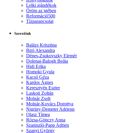
Lelki ajándékok
Öröm az igében
Reformáció500
Tízparancsolat
Szerzőink
Balázs Krisztina
Biró Alexandra
Dénes-Zsukovszky Elemér
Dolenai-Balogh Beáta
Hidi Erika
Homoki Gyula
Kacsó Géza
Kardos Ágnes
Keresztyén Eszter
Laskoti Zoltán
Molnár Zsolt
Molnár-Kovács Dorottya
Nigriny-Demeter Adrienn
Olasz Tímea
Rózsa-Gönczy Anna
Szaniszló-Papp Adrien
Szanyi György