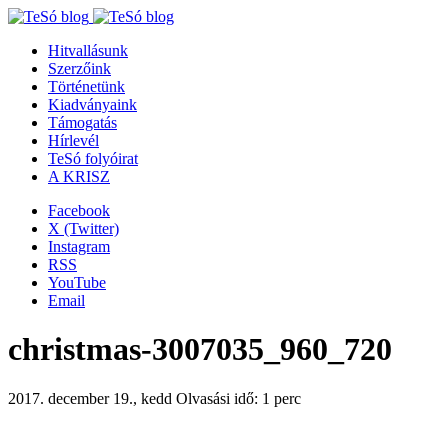
Hitvallásunk
Szerzőink
Történetünk
Kiadványaink
Támogatás
Hírlevél
TeSó folyóirat
A KRISZ
Facebook
X (Twitter)
Instagram
RSS
YouTube
Email
christmas-3007035_960_720
2017. december 19., kedd
Olvasási idő: 1 perc