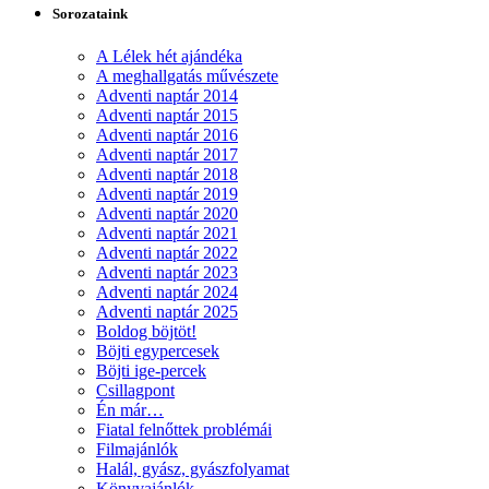
Sorozataink
A Lélek hét ajándéka
A meghallgatás művészete
Adventi naptár 2014
Adventi naptár 2015
Adventi naptár 2016
Adventi naptár 2017
Adventi naptár 2018
Adventi naptár 2019
Adventi naptár 2020
Adventi naptár 2021
Adventi naptár 2022
Adventi naptár 2023
Adventi naptár 2024
Adventi naptár 2025
Boldog böjtöt!
Böjti egypercesek
Böjti ige-percek
Csillagpont
Én már…
Fiatal felnőttek problémái
Filmajánlók
Halál, gyász, gyászfolyamat
Könyvajánlók