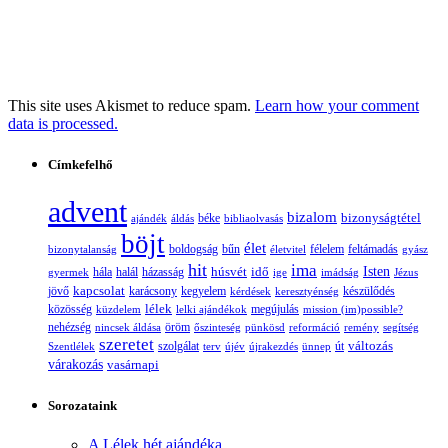
This site uses Akismet to reduce spam.
Learn how your comment
data is processed.
Címkefelhő
advent
bizalom
bizonyságtétel
ajándék
áldás
béke
bibliaolvasás
böjt
élet
boldogság
bűn
félelem
bizonytalanság
életvitel
feltámadás
gyász
hit
ima
Isten
húsvét
idő
gyermek
hála
halál
házasság
ige
imádság
Jézus
jövő
kapcsolat
karácsony
kegyelem
készülődés
kérdések
keresztyénség
lélek
közösség
küzdelem
lelki ajándékok
megújulás
mission (im)possible?
nehézség
öröm
nincsek áldása
őszinteség
pünkösd
reformáció
remény
segítség
szeretet
változás
szolgálat
Szentlélek
terv
újév
újrakezdés
ünnep
út
várakozás
vasárnapi
Sorozataink
A Lélek hét ajándéka