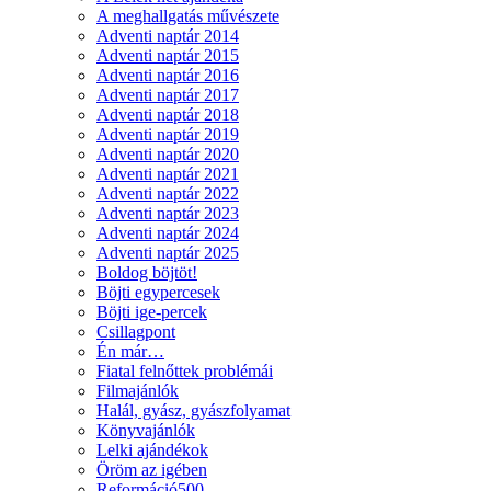
A meghallgatás művészete
Adventi naptár 2014
Adventi naptár 2015
Adventi naptár 2016
Adventi naptár 2017
Adventi naptár 2018
Adventi naptár 2019
Adventi naptár 2020
Adventi naptár 2021
Adventi naptár 2022
Adventi naptár 2023
Adventi naptár 2024
Adventi naptár 2025
Boldog böjtöt!
Böjti egypercesek
Böjti ige-percek
Csillagpont
Én már…
Fiatal felnőttek problémái
Filmajánlók
Halál, gyász, gyászfolyamat
Könyvajánlók
Lelki ajándékok
Öröm az igében
Reformáció500