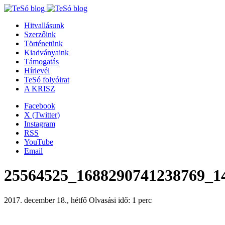
Hitvallásunk
Szerzőink
Történetünk
Kiadványaink
Támogatás
Hírlevél
TeSó folyóirat
A KRISZ
Facebook
X (Twitter)
Instagram
RSS
YouTube
Email
25564525_1688290741238769_1
2017. december 18., hétfő
Olvasási idő: 1 perc