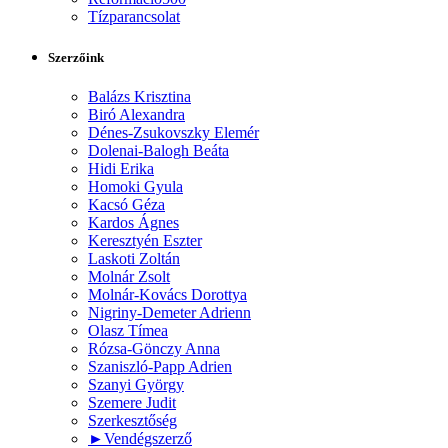
Tízparancsolat
Szerzőink
Balázs Krisztina
Biró Alexandra
Dénes-Zsukovszky Elemér
Dolenai-Balogh Beáta
Hidi Erika
Homoki Gyula
Kacsó Géza
Kardos Ágnes
Keresztyén Eszter
Laskoti Zoltán
Molnár Zsolt
Molnár-Kovács Dorottya
Nigriny-Demeter Adrienn
Olasz Tímea
Rózsa-Gönczy Anna
Szaniszló-Papp Adrien
Szanyi György
Szemere Judit
Szerkesztőség
►
Vendégszerző