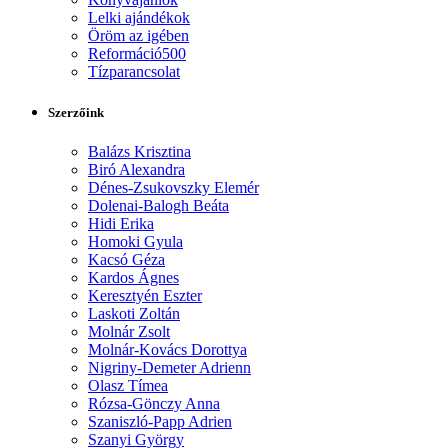
Lelki ajándékok
Öröm az igében
Reformáció500
Tízparancsolat
Szerzőink
Balázs Krisztina
Biró Alexandra
Dénes-Zsukovszky Elemér
Dolenai-Balogh Beáta
Hidi Erika
Homoki Gyula
Kacsó Géza
Kardos Ágnes
Keresztyén Eszter
Laskoti Zoltán
Molnár Zsolt
Molnár-Kovács Dorottya
Nigriny-Demeter Adrienn
Olasz Tímea
Rózsa-Gönczy Anna
Szaniszló-Papp Adrien
Szanyi György