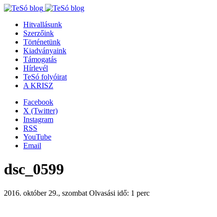
Hitvallásunk
Szerzőink
Történetünk
Kiadványaink
Támogatás
Hírlevél
TeSó folyóirat
A KRISZ
Facebook
X (Twitter)
Instagram
RSS
YouTube
Email
dsc_0599
2016. október 29., szombat
Olvasási idő: 1 perc