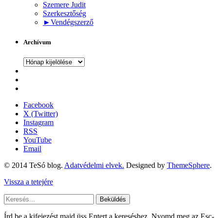
Szemere Judit
Szerkesztőség
►
Vendégszerző
Archívum
Archívum
Facebook
X (Twitter)
Instagram
RSS
YouTube
Email
© 2014 TeSó blog.
Adatvédelmi elvek.
Designed by
ThemeSphere
.
Vissza a tetejére
Beküldés
Írd be a kifejezést majd üss Entert a kereséshez. Nyomd meg az Esc-