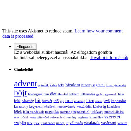
This site uses Akismet to reduce spam.
Learn how your comment
data is processed.
Ez a weboldal sütiket használ. Az elfogadom gombra
kattintással beleegyezel a használatukba.
További információk
Címkefelhő
advent
bizalom
bizonyságtétel
ajándék
áldás
béke
bizonytalanság
böjt
élet
boldogság
bűn
félelem
életvitel
feltámadás
gyász
gyermek
hála
hit
ima
Isten
húsvét
idő
jövő
kapcsolat
halál
házasság
ige
imádság
Jézus
karácsony
kegyelem
készülődés
kérdések
keresztyénség
közösség
küzdelem
lélek
nehézség
lelki ajándékok
megújulás
mission (im)possible?
nincsek áldása
szeretet
öröm
őszinteség
pünkösd
reformáció
remény
segítség
Szentlélek
változás
várakozás
vasárnapi
szolgálat
terv
újév
újrakezdés
ünnep
út
vezetés