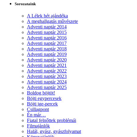
Sorozataink
A Lélek hét ajándéka
A meghallgatás művészete
Adventi naptár 2014
Adventi naptár 2015
Adventi naptár 2016
Adventi naptár 2017
Adventi naptár 2018
Adventi naptár 2019
Adventi naptár 2020
Adventi naptár 2021
Adventi naptár 2022
Adventi naptár 2023
Adventi naptár 2024
Adventi naptár 2025
Boldog böjtöt!
Böjti egypercesek
Böjti ige-percek
Csillagpont
Én már…
Fiatal felnőttek problémái
Filmajánlók
Halál, gyász, gyászfolyamat
Könyvajánlók