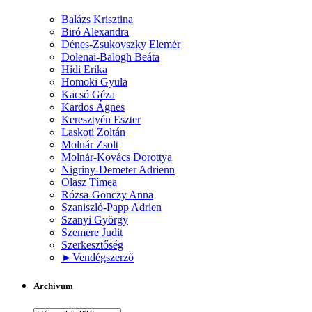
Balázs Krisztina
Biró Alexandra
Dénes-Zsukovszky Elemér
Dolenai-Balogh Beáta
Hidi Erika
Homoki Gyula
Kacsó Géza
Kardos Ágnes
Keresztyén Eszter
Laskoti Zoltán
Molnár Zsolt
Molnár-Kovács Dorottya
Nigriny-Demeter Adrienn
Olasz Tímea
Rózsa-Gönczy Anna
Szaniszló-Papp Adrien
Szanyi György
Szemere Judit
Szerkesztőség
►
Vendégszerző
Archívum