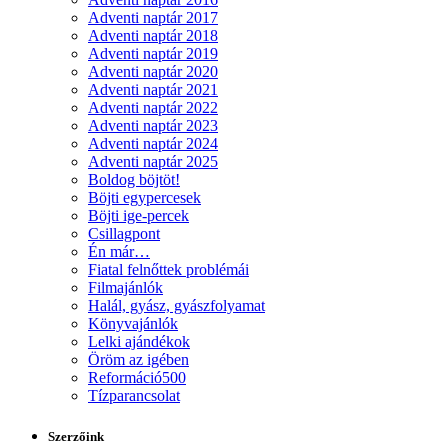
Adventi naptár 2017
Adventi naptár 2018
Adventi naptár 2019
Adventi naptár 2020
Adventi naptár 2021
Adventi naptár 2022
Adventi naptár 2023
Adventi naptár 2024
Adventi naptár 2025
Boldog böjtöt!
Böjti egypercesek
Böjti ige-percek
Csillagpont
Én már…
Fiatal felnőttek problémái
Filmajánlók
Halál, gyász, gyászfolyamat
Könyvajánlók
Lelki ajándékok
Öröm az igében
Reformáció500
Tízparancsolat
Szerzőink