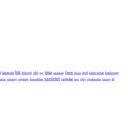
hit
ima
Isten
húsvét
idő
jövő
kapcsolat
karácsony
l
házasság
ige
imádság
Jézus
szeretet
szolgálat
máció
remény
segítség
Szentlélek
terv
újév
újrakezdés
ünnep
út