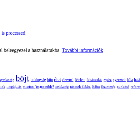
is processed.
al beleegyezel a használatukba.
További információk
böjt
élet
boldogság
bűn
félelem
nytalanság
életvitel
feltámadás
gyász
gyermek
hála
halá
nehézség
öröm
ékok
megújulás
mission (im)possible?
nincsek áldása
őszinteség
pünkösd
refor