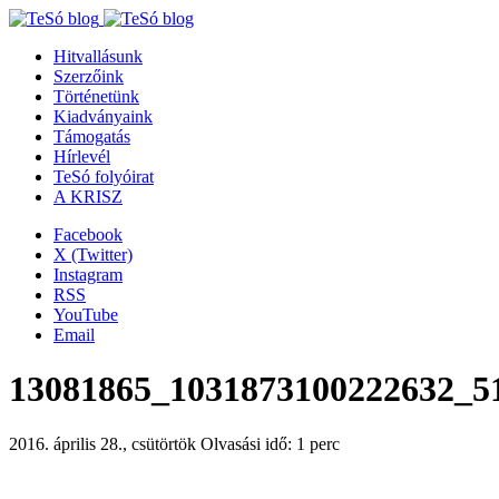
Hitvallásunk
Szerzőink
Történetünk
Kiadványaink
Támogatás
Hírlevél
TeSó folyóirat
A KRISZ
Facebook
X (Twitter)
Instagram
RSS
YouTube
Email
13081865_1031873100222632_5
2016. április 28., csütörtök
Olvasási idő: 1 perc