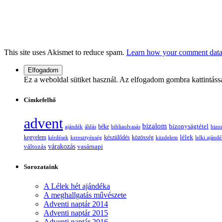
This site uses Akismet to reduce spam.
Learn how your comment data 
Ez a weboldal sütiket használ. Az elfogadom gombra kattintáss
Címkefelhő
advent
bizalom
bizonyságtétel
ajándék
áldás
béke
bibliaolvasás
bizo
lélek
kegyelem
készülődés
kérdések
keresztyénség
közösség
küzdelem
lelki ajánd
változás
várakozás
vasárnapi
Sorozataink
A Lélek hét ajándéka
A meghallgatás művészete
Adventi naptár 2014
Adventi naptár 2015
Adventi naptár 2016