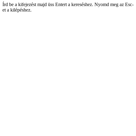
Írd be a kifejezést majd üss Entert a kereséshez. Nyomd meg az Esc-
et a kilépéshez.