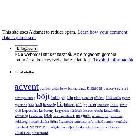
This site uses Akismet to reduce spam.
Learn how your comment
data is processed.
Ez a weboldal sütiket használ. Az elfogadom gombra
kattintással beleegyezel a használatukba.
További információk
Címkefelhő
advent
bizalom
bizonyságtétel
ajándék
áldás
béke
bibliaolvasás
böjt
élet
boldogság
bűn
félelem
bizonytalanság
életvitel
feltámadás
gyász
hit
ima
Isten
húsvét
idő
gyermek
hála
halál
házasság
ige
imádság
Jézus
jövő
kapcsolat
karácsony
kegyelem
készülődés
kérdések
keresztyénség
lélek
közösség
küzdelem
lelki ajándékok
megújulás
mission (im)possible?
nehézség
öröm
nincsek áldása
őszinteség
pünkösd
reformáció
remény
segítség
szeretet
változás
szolgálat
Szentlélek
terv
újév
újrakezdés
ünnep
út
várakozás
vasárnapi