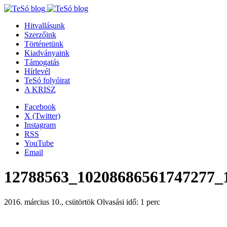
Hitvallásunk
Szerzőink
Történetünk
Kiadványaink
Támogatás
Hírlevél
TeSó folyóirat
A KRISZ
Facebook
X (Twitter)
Instagram
RSS
YouTube
Email
12788563_10208686561747277_
2016. március 10., csütörtök
Olvasási idő: 1 perc