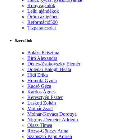
Könyvajánlók
Lelki ajándékok
Öröm az igében
Reformáció500
Tízparancsolat
Szerzőink
Balázs Krisztina
Biró Alexandra
Dénes-Zsukovszky Elemér
Dolenai-Balogh Beáta
Hidi Erika
Homoki Gyula
Kacsó Géza
Kardos Ágnes
Keresztyén Eszter
Laskoti Zoltán
Molnár Zsolt
Molnár-Kovács Dorottya
Nigriny-Demeter Adrienn
Olasz Tímea
Rózsa-Gönczy Anna
Szaniszló-Papp Adrien