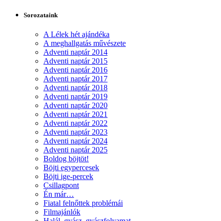
Sorozataink
A Lélek hét ajándéka
A meghallgatás művészete
Adventi naptár 2014
Adventi naptár 2015
Adventi naptár 2016
Adventi naptár 2017
Adventi naptár 2018
Adventi naptár 2019
Adventi naptár 2020
Adventi naptár 2021
Adventi naptár 2022
Adventi naptár 2023
Adventi naptár 2024
Adventi naptár 2025
Boldog böjtöt!
Böjti egypercesek
Böjti ige-percek
Csillagpont
Én már…
Fiatal felnőttek problémái
Filmajánlók
Halál, gyász, gyászfolyamat