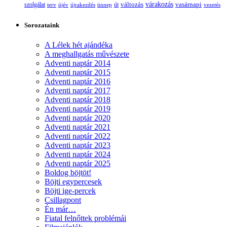
változás
várakozás
vasárnapi
szolgálat
terv
újév
újrakezdés
ünnep
út
vezetés
Sorozataink
A Lélek hét ajándéka
A meghallgatás művészete
Adventi naptár 2014
Adventi naptár 2015
Adventi naptár 2016
Adventi naptár 2017
Adventi naptár 2018
Adventi naptár 2019
Adventi naptár 2020
Adventi naptár 2021
Adventi naptár 2022
Adventi naptár 2023
Adventi naptár 2024
Adventi naptár 2025
Boldog böjtöt!
Böjti egypercesek
Böjti ige-percek
Csillagpont
Én már…
Fiatal felnőttek problémái