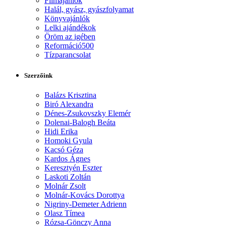
Filmajánlók
Halál, gyász, gyászfolyamat
Könyvajánlók
Lelki ajándékok
Öröm az igében
Reformáció500
Tízparancsolat
Szerzőink
Balázs Krisztina
Biró Alexandra
Dénes-Zsukovszky Elemér
Dolenai-Balogh Beáta
Hidi Erika
Homoki Gyula
Kacsó Géza
Kardos Ágnes
Keresztyén Eszter
Laskoti Zoltán
Molnár Zsolt
Molnár-Kovács Dorottya
Nigriny-Demeter Adrienn
Olasz Tímea
Rózsa-Gönczy Anna