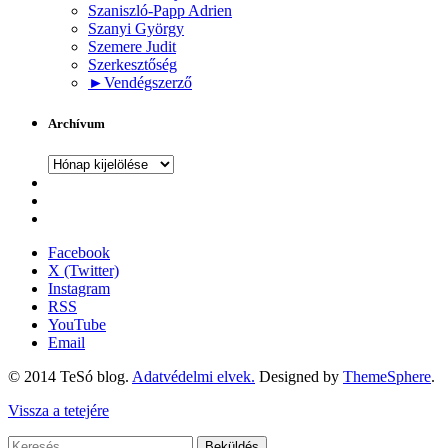
Szaniszló-Papp Adrien
Szanyi György
Szemere Judit
Szerkesztőség
►
Vendégszerző
Archívum
Archívum
Facebook
X (Twitter)
Instagram
RSS
YouTube
Email
© 2014 TeSó blog.
Adatvédelmi elvek.
Designed by
ThemeSphere
.
Vissza a tetejére
Beküldés