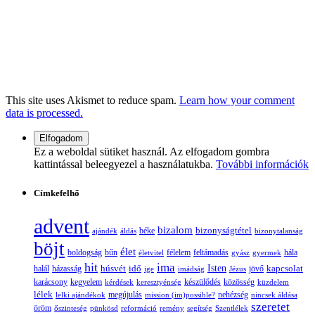
This site uses Akismet to reduce spam.
Learn how your comment
data is processed.
Ez a weboldal sütiket használ. Az elfogadom gombra
kattintással beleegyezel a használatukba.
További információk
Címkefelhő
advent
bizalom
bizonyságtétel
ajándék
áldás
béke
bizonytalanság
böjt
élet
boldogság
bűn
félelem
életvitel
feltámadás
gyász
gyermek
hála
hit
ima
Isten
húsvét
idő
jövő
kapcsolat
halál
házasság
ige
imádság
Jézus
karácsony
kegyelem
készülődés
kérdések
keresztyénség
közösség
küzdelem
lélek
nehézség
lelki ajándékok
megújulás
mission (im)possible?
nincsek áldása
szeretet
öröm
őszinteség
pünkösd
reformáció
remény
segítség
Szentlélek