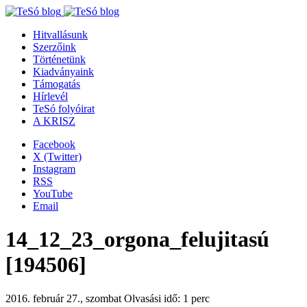
Hitvallásunk
Szerzőink
Történetünk
Kiadványaink
Támogatás
Hírlevél
TeSó folyóirat
A KRISZ
Facebook
X (Twitter)
Instagram
RSS
YouTube
Email
14_12_23_orgona_felujitasú
[194506]
2016. február 27., szombat
Olvasási idő: 1 perc