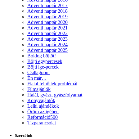
Adventi naptár 2017
Adventi naptár 2018
Adventi naptár 2019
Adventi naptár 2020
Adventi naptár 2021
Adventi naptár 2022
Adventi naptár 2023
Adventi naptár 2024
Adventi naptár 2025
Boldog böjtöt!
Böjti egypercesek
Böjti ige-percek
Csillagpont
Én már…
Fiatal felnőttek problémái
Filmajánlók
Halál, gyász, gyászfolyamat
Könyvajánlók
Lelki ajándékok
Öröm az igében
Reformáció500
Tízparancsolat
Szerzőink