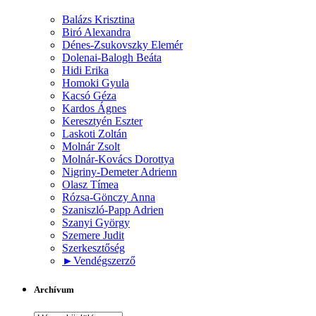
Balázs Krisztina
Biró Alexandra
Dénes-Zsukovszky Elemér
Dolenai-Balogh Beáta
Hidi Erika
Homoki Gyula
Kacsó Géza
Kardos Ágnes
Keresztyén Eszter
Laskoti Zoltán
Molnár Zsolt
Molnár-Kovács Dorottya
Nigriny-Demeter Adrienn
Olasz Tímea
Rózsa-Gönczy Anna
Szaniszló-Papp Adrien
Szanyi György
Szemere Judit
Szerkesztőség
►
Vendégszerző
Archívum