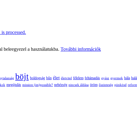
is processed.
al beleegyezel a használatukba.
További információk
böjt
élet
boldogság
bűn
félelem
nytalanság
életvitel
feltámadás
gyász
gyermek
hála
halá
nehézség
öröm
ékok
megújulás
mission (im)possible?
nincsek áldása
őszinteség
pünkösd
refor