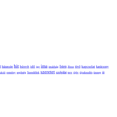
hit
ima
Isten
húsvét
idő
jövő
kapcsolat
karácsony
l
házasság
ige
imádság
Jézus
szeretet
szolgálat
máció
remény
segítség
Szentlélek
terv
újév
újrakezdés
ünnep
út