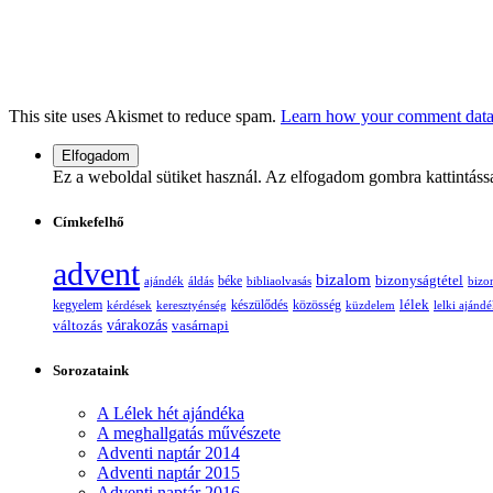
This site uses Akismet to reduce spam.
Learn how your comment data 
Ez a weboldal sütiket használ. Az elfogadom gombra kattintáss
Címkefelhő
advent
bizalom
bizonyságtétel
ajándék
áldás
béke
bibliaolvasás
bizo
lélek
kegyelem
készülődés
kérdések
keresztyénség
közösség
küzdelem
lelki ajánd
változás
várakozás
vasárnapi
Sorozataink
A Lélek hét ajándéka
A meghallgatás művészete
Adventi naptár 2014
Adventi naptár 2015
Adventi naptár 2016