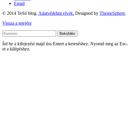
Email
© 2014 TeSó blog.
Adatvédelmi elvek.
Designed by
ThemeSphere
.
Vissza a tetejére
Beküldés
Írd be a kifejezést majd üss Entert a kereséshez. Nyomd meg az Esc-
et a kilépéshez.