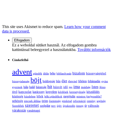
This site uses Akismet to reduce spam.
Learn how your comment
data is processed.
Ez a weboldal sütiket használ. Az elfogadom gombra
kattintással beleegyezel a használatukba.
További információk
Címkefelhő
advent
bizalom
bizonyságtétel
ajándék
áldás
béke
bibliaolvasás
böjt
élet
boldogság
bűn
félelem
bizonytalanság
életvitel
feltámadás
gyász
hit
ima
Isten
húsvét
idő
gyermek
hála
halál
házasság
ige
imádság
Jézus
jövő
kapcsolat
karácsony
kegyelem
készülődés
kérdések
keresztyénség
lélek
közösség
küzdelem
lelki ajándékok
megújulás
mission (im)possible?
nehézség
öröm
nincsek áldása
őszinteség
pünkösd
reformáció
remény
segítség
szeretet
változás
szolgálat
Szentlélek
terv
újév
újrakezdés
ünnep
út
várakozás
vasárnapi