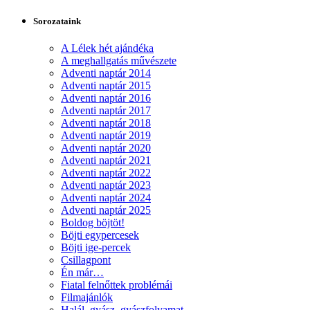
Sorozataink
A Lélek hét ajándéka
A meghallgatás művészete
Adventi naptár 2014
Adventi naptár 2015
Adventi naptár 2016
Adventi naptár 2017
Adventi naptár 2018
Adventi naptár 2019
Adventi naptár 2020
Adventi naptár 2021
Adventi naptár 2022
Adventi naptár 2023
Adventi naptár 2024
Adventi naptár 2025
Boldog böjtöt!
Böjti egypercesek
Böjti ige-percek
Csillagpont
Én már…
Fiatal felnőttek problémái
Filmajánlók
Halál, gyász, gyászfolyamat