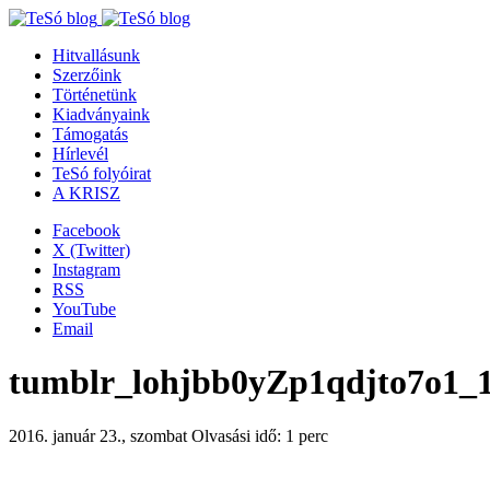
Hitvallásunk
Szerzőink
Történetünk
Kiadványaink
Támogatás
Hírlevél
TeSó folyóirat
A KRISZ
Facebook
X (Twitter)
Instagram
RSS
YouTube
Email
tumblr_lohjbb0yZp1qdjto7o1_
2016. január 23., szombat
Olvasási idő: 1 perc