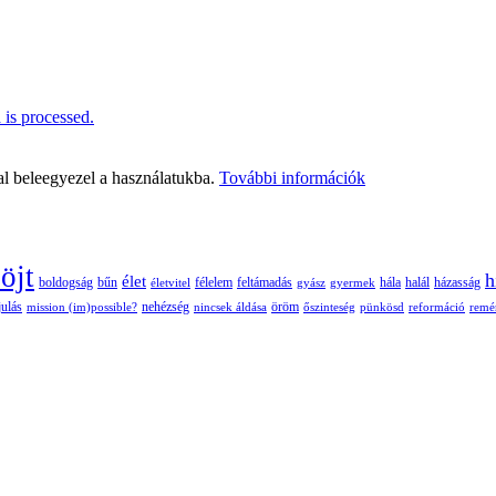
is processed.
al beleegyezel a használatukba.
További információk
öjt
h
élet
boldogság
bűn
félelem
életvitel
feltámadás
gyász
gyermek
hála
halál
házasság
nehézség
öröm
ulás
mission (im)possible?
nincsek áldása
őszinteség
pünkösd
reformáció
remé