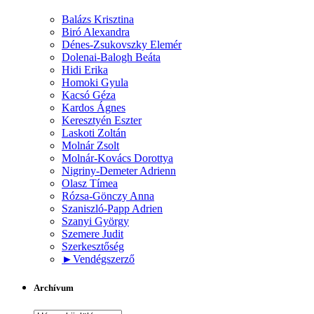
Balázs Krisztina
Biró Alexandra
Dénes-Zsukovszky Elemér
Dolenai-Balogh Beáta
Hidi Erika
Homoki Gyula
Kacsó Géza
Kardos Ágnes
Keresztyén Eszter
Laskoti Zoltán
Molnár Zsolt
Molnár-Kovács Dorottya
Nigriny-Demeter Adrienn
Olasz Tímea
Rózsa-Gönczy Anna
Szaniszló-Papp Adrien
Szanyi György
Szemere Judit
Szerkesztőség
►
Vendégszerző
Archívum