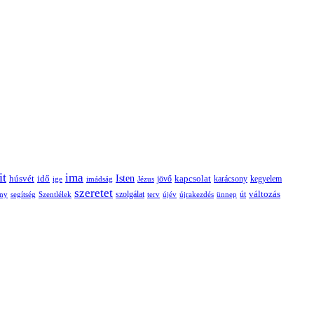
it
ima
Isten
húsvét
idő
jövő
kapcsolat
karácsony
kegyelem
ige
imádság
Jézus
szeretet
változás
szolgálat
ny
segítség
Szentlélek
terv
újév
újrakezdés
ünnep
út