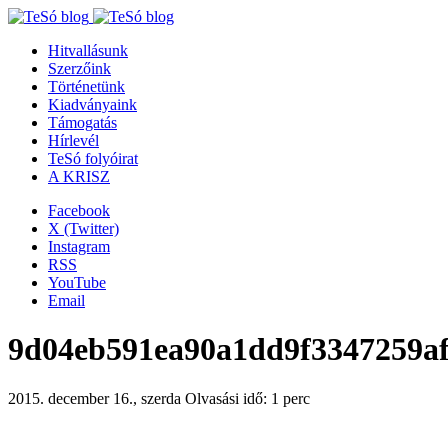
Hitvallásunk
Szerzőink
Történetünk
Kiadványaink
Támogatás
Hírlevél
TeSó folyóirat
A KRISZ
Facebook
X (Twitter)
Instagram
RSS
YouTube
Email
9d04eb591ea90a1dd9f3347259a
2015. december 16., szerda
Olvasási idő: 1 perc