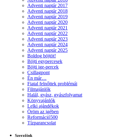
Adventi naptár 2017
Adventi naptár 2018
Adventi naptár 2019
Adventi naptár 2020
Adventi naptár 2021
Adventi naptár 2022
Adventi naptár 2023
Adventi naptár 2024
Adventi naptár 2025
Boldog böjtöt!
Böjti egypercesek
Böjti ige-percek
Csillagpont
Én már…
Fiatal felnőttek problémái
Filmajánlók
Halál, gyász, gyászfolyamat
Könyvajánlók
Lelki ajándékok
Öröm az igében
Reformáció500
Tízparancsolat
Szerzőink