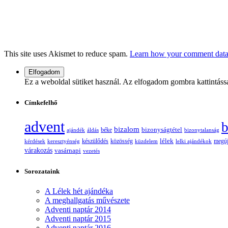
This site uses Akismet to reduce spam.
Learn how your comment data 
Ez a weboldal sütiket használ. Az elfogadom gombra kattintáss
Címkefelhő
advent
b
bizalom
bizonyságtétel
ajándék
áldás
béke
bizonytalanság
lélek
készülődés
kérdések
keresztyénség
közösség
küzdelem
lelki ajándékok
megúj
várakozás
vasárnapi
vezetés
Sorozataink
A Lélek hét ajándéka
A meghallgatás művészete
Adventi naptár 2014
Adventi naptár 2015
Adventi naptár 2016