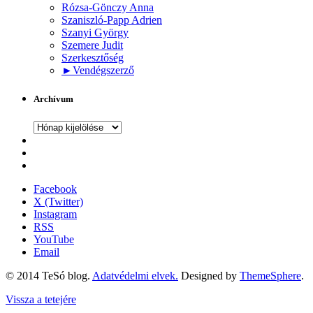
Rózsa-Gönczy Anna
Szaniszló-Papp Adrien
Szanyi György
Szemere Judit
Szerkesztőség
►
Vendégszerző
Archívum
Archívum
Facebook
X (Twitter)
Instagram
RSS
YouTube
Email
© 2014 TeSó blog.
Adatvédelmi elvek.
Designed by
ThemeSphere
.
Vissza a tetejére