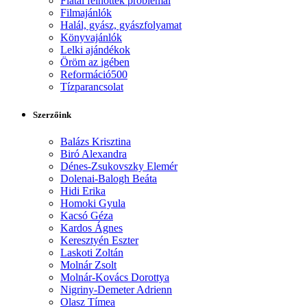
Fiatal felnőttek problémái
Filmajánlók
Halál, gyász, gyászfolyamat
Könyvajánlók
Lelki ajándékok
Öröm az igében
Reformáció500
Tízparancsolat
Szerzőink
Balázs Krisztina
Biró Alexandra
Dénes-Zsukovszky Elemér
Dolenai-Balogh Beáta
Hidi Erika
Homoki Gyula
Kacsó Géza
Kardos Ágnes
Keresztyén Eszter
Laskoti Zoltán
Molnár Zsolt
Molnár-Kovács Dorottya
Nigriny-Demeter Adrienn
Olasz Tímea