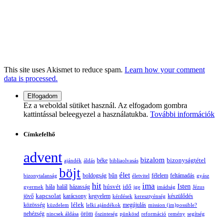
This site uses Akismet to reduce spam.
Learn how your comment
data is processed.
Ez a weboldal sütiket használ. Az elfogadom gombra
kattintással beleegyezel a használatukba.
További információk
Címkefelhő
advent
bizalom
bizonyságtétel
ajándék
áldás
béke
bibliaolvasás
böjt
élet
boldogság
bűn
félelem
bizonytalanság
életvitel
feltámadás
gyász
hit
ima
Isten
húsvét
idő
gyermek
hála
halál
házasság
ige
imádság
Jézus
jövő
kapcsolat
karácsony
kegyelem
készülődés
kérdések
keresztyénség
lélek
közösség
küzdelem
lelki ajándékok
megújulás
mission (im)possible?
nehézség
öröm
nincsek áldása
őszinteség
pünkösd
reformáció
remény
segítség