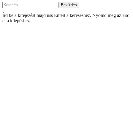
Beküldés
Írd be a kifejezést majd üss Entert a kereséshez. Nyomd meg az Esc-
et a kilépéshez.