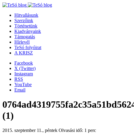
Hitvallásunk
Szerzőink
Történetünk
Kiadványaink
Támogatás
Hírlevél
TeSó folyóirat
A KRISZ
Facebook
X (Twitter)
Instagram
RSS
YouTube
Email
0764ad4319755fa2c35a51bd562
(1)
2015. szeptember 11., péntek
Olvasási idő: 1 perc