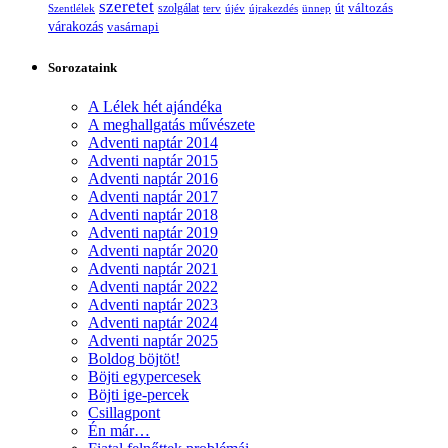
szeretet
változás
szolgálat
Szentlélek
terv
újév
újrakezdés
ünnep
út
várakozás
vasárnapi
Sorozataink
A Lélek hét ajándéka
A meghallgatás művészete
Adventi naptár 2014
Adventi naptár 2015
Adventi naptár 2016
Adventi naptár 2017
Adventi naptár 2018
Adventi naptár 2019
Adventi naptár 2020
Adventi naptár 2021
Adventi naptár 2022
Adventi naptár 2023
Adventi naptár 2024
Adventi naptár 2025
Boldog böjtöt!
Böjti egypercesek
Böjti ige-percek
Csillagpont
Én már…