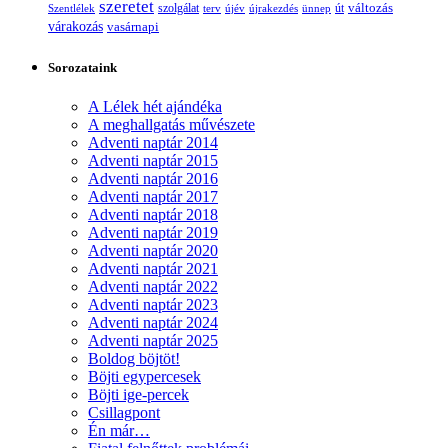
szeretet
változás
szolgálat
Szentlélek
terv
újév
újrakezdés
ünnep
út
várakozás
vasárnapi
Sorozataink
A Lélek hét ajándéka
A meghallgatás művészete
Adventi naptár 2014
Adventi naptár 2015
Adventi naptár 2016
Adventi naptár 2017
Adventi naptár 2018
Adventi naptár 2019
Adventi naptár 2020
Adventi naptár 2021
Adventi naptár 2022
Adventi naptár 2023
Adventi naptár 2024
Adventi naptár 2025
Boldog böjtöt!
Böjti egypercesek
Böjti ige-percek
Csillagpont
Én már…