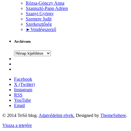
Rózsa-Gönczy Anna
Szaniszló-Papp Adrien
Szanyi György
Szemere Judit
Szerkesztőség
►
Vendégszerző
Archívum
Archívum
Facebook
X (Twitter)
Instagram
RSS
YouTube
Email
© 2014 TeSó blog.
Adatvédelmi elvek.
Designed by
ThemeSphere
.
Vissza a tetejére