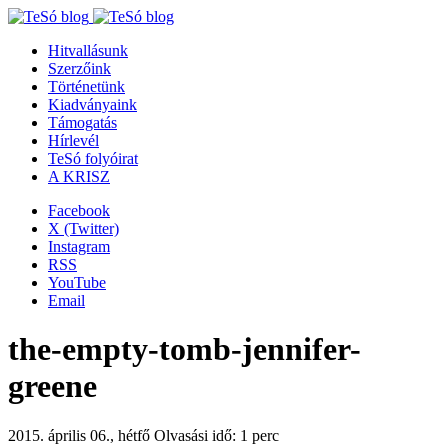
Hitvallásunk
Szerzőink
Történetünk
Kiadványaink
Támogatás
Hírlevél
TeSó folyóirat
A KRISZ
Facebook
X (Twitter)
Instagram
RSS
YouTube
Email
the-empty-tomb-jennifer-
greene
2015. április 06., hétfő
Olvasási idő: 1 perc