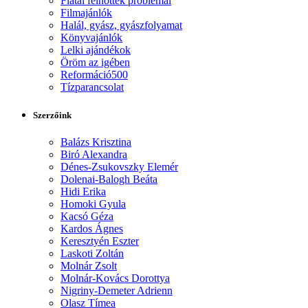
Fiatal felnőttek problémái
Filmajánlók
Halál, gyász, gyászfolyamat
Könyvajánlók
Lelki ajándékok
Öröm az igében
Reformáció500
Tízparancsolat
Szerzőink
Balázs Krisztina
Biró Alexandra
Dénes-Zsukovszky Elemér
Dolenai-Balogh Beáta
Hidi Erika
Homoki Gyula
Kacsó Géza
Kardos Ágnes
Keresztyén Eszter
Laskoti Zoltán
Molnár Zsolt
Molnár-Kovács Dorottya
Nigriny-Demeter Adrienn
Olasz Tímea