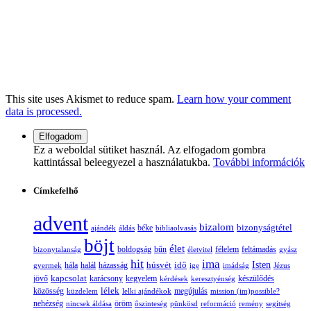
This site uses Akismet to reduce spam.
Learn how your comment
data is processed.
Ez a weboldal sütiket használ. Az elfogadom gombra
kattintással beleegyezel a használatukba.
További információk
Címkefelhő
advent
bizalom
bizonyságtétel
ajándék
áldás
béke
bibliaolvasás
böjt
élet
boldogság
bűn
félelem
bizonytalanság
életvitel
feltámadás
gyász
hit
ima
Isten
húsvét
idő
gyermek
hála
halál
házasság
ige
imádság
Jézus
jövő
kapcsolat
karácsony
kegyelem
készülődés
kérdések
keresztyénség
lélek
közösség
küzdelem
lelki ajándékok
megújulás
mission (im)possible?
nehézség
öröm
nincsek áldása
őszinteség
pünkösd
reformáció
remény
segítség