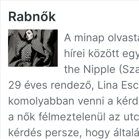
Rabnők
A minap olvast
hírei között eg
the Nipple (Sz
29 éves rendező, Lina Esc
komolyabban venni a kérd
a nők félmeztelenül az utc
kérdés persze, hogy által