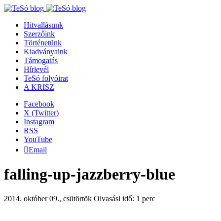
Hitvallásunk
Szerzőink
Történetünk
Kiadványaink
Támogatás
Hírlevél
TeSó folyóirat
A KRISZ
Facebook
X (Twitter)
Instagram
RSS
YouTube
Email
falling-up-jazzberry-blue
2014. október 09., csütörtök
Olvasási idő: 1 perc