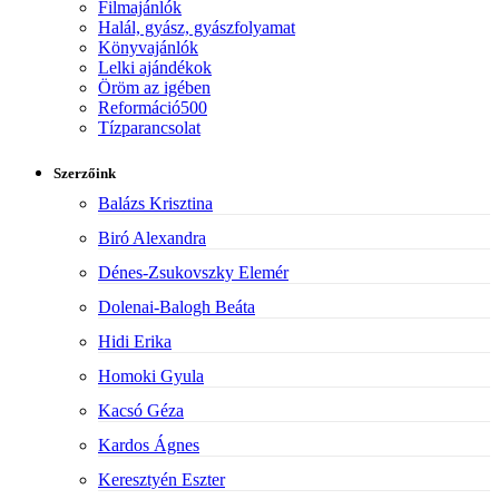
Filmajánlók
Halál, gyász, gyászfolyamat
Könyvajánlók
Lelki ajándékok
Öröm az igében
Reformáció500
Tízparancsolat
Szerzőink
Balázs Krisztina
Biró Alexandra
Dénes-Zsukovszky Elemér
Dolenai-Balogh Beáta
Hidi Erika
Homoki Gyula
Kacsó Géza
Kardos Ágnes
Keresztyén Eszter