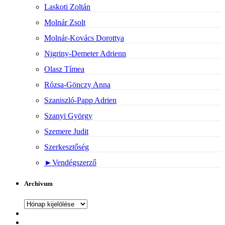
Laskoti Zoltán
Molnár Zsolt
Molnár-Kovács Dorottya
Nigriny-Demeter Adrienn
Olasz Tímea
Rózsa-Gönczy Anna
Szaniszló-Papp Adrien
Szanyi György
Szemere Judit
Szerkesztőség
►
Vendégszerző
Archívum
Archívum