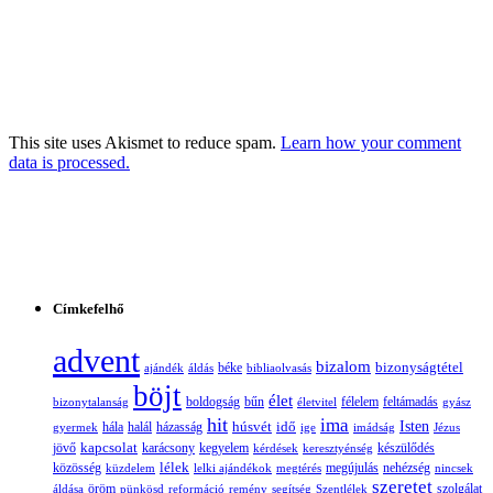
This site uses Akismet to reduce spam.
Learn how your comment
data is processed.
Címkefelhő
advent
bizalom
bizonyságtétel
ajándék
áldás
béke
bibliaolvasás
böjt
élet
boldogság
bűn
félelem
bizonytalanság
életvitel
feltámadás
gyász
hit
ima
Isten
húsvét
idő
gyermek
hála
halál
házasság
ige
imádság
Jézus
jövő
kapcsolat
karácsony
kegyelem
készülődés
kérdések
keresztyénség
lélek
nehézség
közösség
küzdelem
lelki ajándékok
megtérés
megújulás
nincsek
szeretet
öröm
szolgálat
áldása
pünkösd
reformáció
remény
segítség
Szentlélek