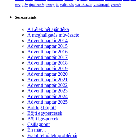
változás
várakozás
vasárnapi
terv
újév
újrakezdés
ünnep
út
vezetés
Sorozataink
A Lélek hét ajándéka
A meghallgatás művészete
Adventi naptár 2014
Adventi naptár 2015
Adventi naptár 2016
Adventi naptár 2017
Adventi naptár 2018
Adventi naptár 2019
Adventi naptár 2020
Adventi naptár 2021
Adventi naptár 2022
Adventi naptár 2023
Adventi naptár 2024
Adventi naptár 2025
Boldog böjtöt!
Böjti egypercesek
Böjti ige-percek
Csillagpont
Én már…
Fiatal felnőttek problémái