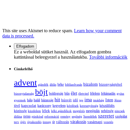
This site uses Akismet to reduce spam.
Learn how your comment
data is processed.
Ez a weboldal sütiket használ. Az elfogadom gombra
kattintással beleegyezel a használatukba.
További információk
Címkefelhő
advent
bizalom
bizonyságtétel
ajándék
áldás
béke
bibliaolvasás
böjt
élet
boldogság
bűn
félelem
bizonytalanság
életvitel
feltámadás
gyász
hit
ima
Isten
húsvét
idő
gyermek
hála
halál
házasság
ige
imádság
Jézus
jövő
kapcsolat
karácsony
kegyelem
készülődés
kérdések
keresztyénség
lélek
nehézség
közösség
küzdelem
lelki ajándékok
megtérés
megújulás
nincsek
szeretet
öröm
szolgálat
áldása
pünkösd
reformáció
remény
segítség
Szentlélek
változás
várakozás
vasárnapi
terv
újév
újrakezdés
ünnep
út
vezetés