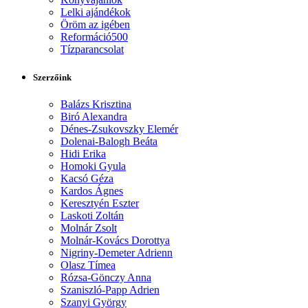
Lelki ajándékok
Öröm az igében
Reformáció500
Tízparancsolat
Szerzőink
Balázs Krisztina
Biró Alexandra
Dénes-Zsukovszky Elemér
Dolenai-Balogh Beáta
Hidi Erika
Homoki Gyula
Kacsó Géza
Kardos Ágnes
Keresztyén Eszter
Laskoti Zoltán
Molnár Zsolt
Molnár-Kovács Dorottya
Nigriny-Demeter Adrienn
Olasz Tímea
Rózsa-Gönczy Anna
Szaniszló-Papp Adrien
Szanyi György