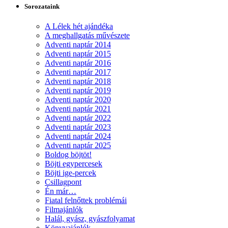
Sorozataink
A Lélek hét ajándéka
A meghallgatás művészete
Adventi naptár 2014
Adventi naptár 2015
Adventi naptár 2016
Adventi naptár 2017
Adventi naptár 2018
Adventi naptár 2019
Adventi naptár 2020
Adventi naptár 2021
Adventi naptár 2022
Adventi naptár 2023
Adventi naptár 2024
Adventi naptár 2025
Boldog böjtöt!
Böjti egypercesek
Böjti ige-percek
Csillagpont
Én már…
Fiatal felnőttek problémái
Filmajánlók
Halál, gyász, gyászfolyamat
Könyvajánlók