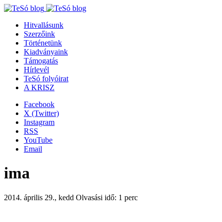
Hitvallásunk
Szerzőink
Történetünk
Kiadványaink
Támogatás
Hírlevél
TeSó folyóirat
A KRISZ
Facebook
X (Twitter)
Instagram
RSS
YouTube
Email
ima
2014. április 29., kedd
Olvasási idő: 1 perc