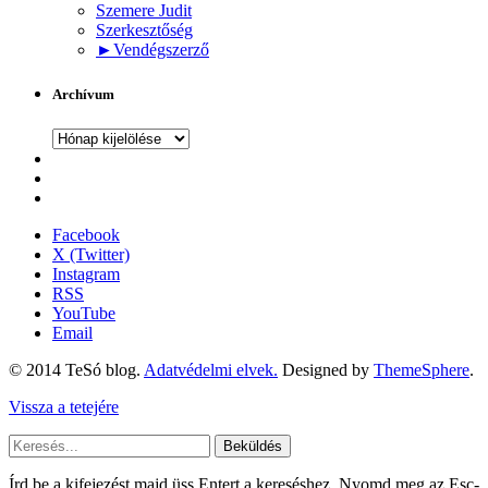
Szemere Judit
Szerkesztőség
►
Vendégszerző
Archívum
Archívum
Facebook
X (Twitter)
Instagram
RSS
YouTube
Email
© 2014 TeSó blog.
Adatvédelmi elvek.
Designed by
ThemeSphere
.
Vissza a tetejére
Beküldés
Írd be a kifejezést majd üss Entert a kereséshez. Nyomd meg az Esc-